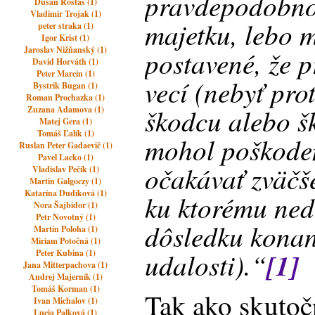
pravdepodobno
Dušan Rostáš (1)
Vladimir Trojak (1)
majetku, lebo m
peter straka (1)
Igor Krist (1)
Jaroslav Nižňanský (1)
postavené, že 
David Horváth (1)
Peter Marcin (1)
vecí (nebyť pr
Bystrik Bugan (1)
Roman Prochazka (1)
škodcu alebo š
Zuzana Adamova (1)
Matej Gera (1)
Tomáš Ľalík (1)
mohol poškode
Ruslan Peter Gadaevič (1)
Pavel Lacko (1)
očakávať zväčš
Vladislav Pečík (1)
Martin Galgoczy (1)
Katarína Dudíková (1)
ku ktorému ned
Nora Šajbidor (1)
Petr Novotný (1)
dôsledku konan
Martin Poloha (1)
Miriam Potočná (1)
udalosti).“
[1]
Peter Kubina (1)
Jana Mitterpachova (1)
Andrej Majerník (1)
Tomáš Korman (1)
Tak ako skutoč
Ivan Michalov (1)
Lucia Palková (1)