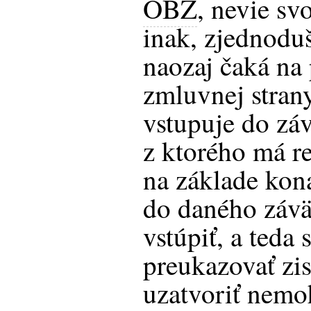
OBZ
, nevie svo
inak, zjednodu
naozaj čaká na 
zmluvnej stran
vstupuje do zá
z ktorého má re
na základe kon
do daného závä
vstúpiť, a teda 
preukazovať zi
uzatvoriť nemo