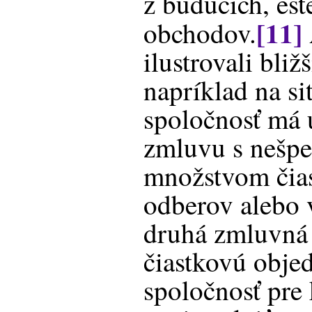
z budúcich, ešt
[11]
obchodov.
ilustrovali bliž
napríklad na si
spoločnosť má 
zmluvu s nešp
množstvom čia
odberov alebo
druhá zmluvná s
čiastkovú obje
spoločnosť pre