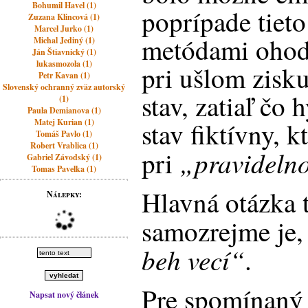
Bohumil Havel (1)
poprípade tieto
Zuzana Klincová (1)
Marcel Jurko (1)
metódami ohod
Michal Jediný (1)
Ján Štiavnický (1)
lukasmozola (1)
pri ušlom zisku
Petr Kavan (1)
Slovenský ochranný zväz autorský
stav, zatiaľ čo 
(1)
Paula Demianova (1)
Matej Kurian (1)
stav fiktívny, 
Tomáš Pavlo (1)
Robert Vrablica (1)
„pravideln
pri
Gabriel Závodský (1)
Tomas Pavelka (1)
Hlavná otázka 
Nálepky:
samozrejme je,
beh vecí“
.
Pre spomínaný 
Napsat nový článek