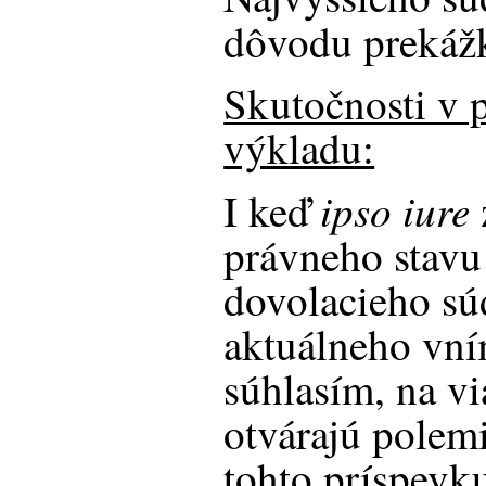
dôvodu preká
Skutočnosti v 
výkladu:
ipso iure
I keď
právneho stavu
dovolacieho sú
aktuálneho vní
súhlasím, na v
otvárajú polemi
tohto príspevk