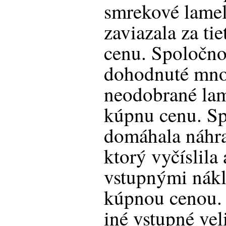
smrekové lamel
zaviazala za ti
cenu. Spoločno
dohodnuté množ
neodobrané lam
kúpnu cenu. Sp
domáhala náhra
ktorý vyčíslila
vstupnými nák
kúpnou cenou.
iné vstupné vel