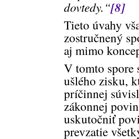
dovtedy.“
[8]
Tieto úvahy vš
zostručnený sp
aj mimo koncep
V tomto spore 
ušlého zisku, k
príčinnej súvis
zákonnej povin
uskutočniť po
prevzatie všet