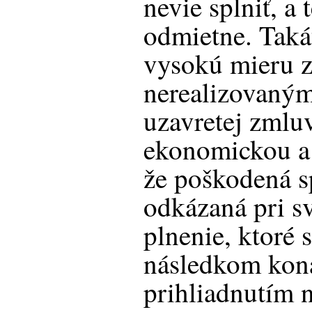
nevie splniť, a
odmietne. Taká
vysokú mieru z
nerealizovaným
uzavretej zmlu
ekonomickou a 
že poškodená s
odkázaná pri sv
plnenie, ktoré s
následkom kona
prihliadnutím 