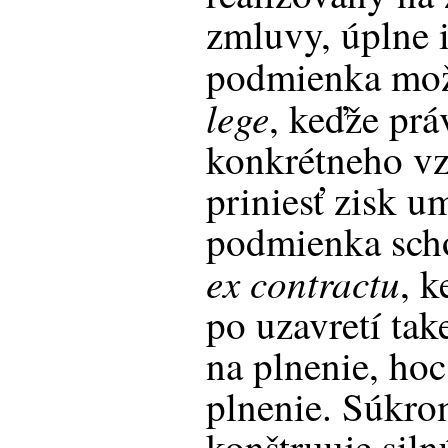
zmluvy, úplne 
podmienka mož
lege
, keďže prá
konkrétneho vz
priniesť zisk u
podmienka scho
ex contractu
, 
po uzavretí ta
na plnenie, hoc
plnenie. Súkro
konštruuje sil