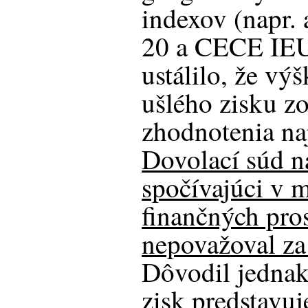
indexov (napr
20 a CECE IEUR
ustálilo, že vý
ušlého zisku z
zhodnotenia na
Dovolací súd n
spočívajúci v
finančných pro
nepovažoval za
Dôvodil jednak,
zisk predstavuj