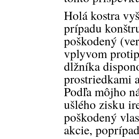
Holá kostra vy
prípadu konštru
poškodený (ver
vplyvom proti
dlžníka dispon
prostriedkami a
Podľa môjho ná
ušlého zisku ir
poškodený vlast
akcie, poprípa