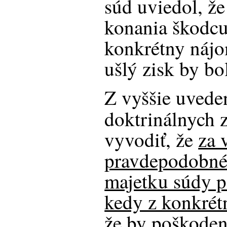
súd uviedol, ž
konania škodcu
konkrétny nájo
ušlý zisk by bo
Z vyššie uveden
doktrinálnych 
vyvodiť, že
za 
pravdepodobné
majetku súdy po
kedy z konkrét
že by poškodená