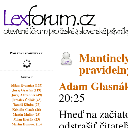
Mantinely
Poslední komentáře:
pravideln
Autoři:
Adam Glasná
Milan Kvasnica (163)
Juraj Gyarfas (119)
20:25
Juraj Alexander (49)
Jaroslav Čollák (45)
Tomáš Klinka (27)
Hneď na začiat
Kristián Csach (26)
Martin Maliar (25)
Milan Hlušák (23)
odstrašiť čitate
Martin Husovec (13)