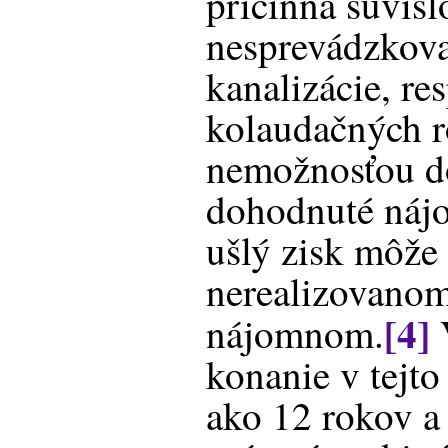
príčinná súvisl
nesprevádzkova
kanalizácie, r
kolaudačných r
nemožnosťou d
dohodnuté nájo
ušlý zisk môže 
nerealizovano
[4]
nájomnom.
V
konanie v tejto 
ako 12 rokov a 