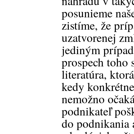
náhradu v taký
posunieme naše
zistíme, že prí
uzatvorenej zm
jediným prípad
prospech toho 
literatúra, ktor
kedy konkrétne
nemožno očakáv
podnikateľ poš
do podnikania a