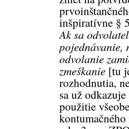
prvoinštančnéh
inšpiratívne
§ 
Ak sa odvolate
pojednávanie, 
odvolanie zami
zmeškanie
[tu j
rozhodnutia, n
sa už odkazuje
použitie všeob
kontumačného 