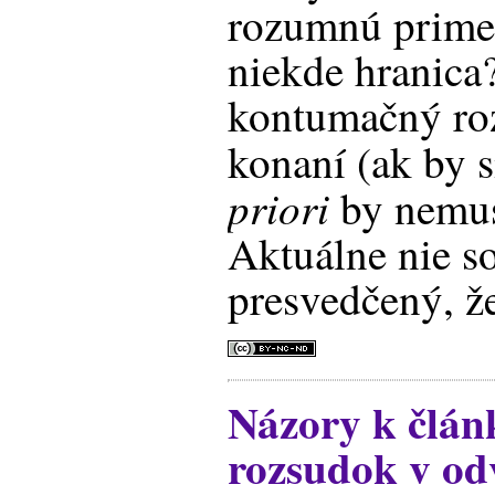
rozumnú primer
niekde hranica?
kontumačný ro
konaní (ak by 
priori
by nemus
Aktuálne nie s
presvedčený, že
Názory k člá
rozsudok v od