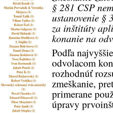
§ 281 CSP
nem
Dávid Kozák (1)
Marián Porvažník & Veronika
Merjava (1)
ustanovenie
§ 
Tomáš Ľalík (1)
Viliam Vaňko (1)
za inštitúty ap
Robert Šorl (1)
Martin Galgoczy (1)
David Halenák (1)
konanie na odv
Katarína Dudíková (1)
I. Stiglitz (1)
Zuzana Bukvisova (1)
Podľa najvyšši
Tomáš Demo (1)
Zuzana Kohútová (1)
odvolacom kon
Nora Šajbidor (1)
Ivan Kormaník (1)
Jakub Petráš (1)
rozhodnúť roz
Peter K (1)
Marcel Ružarovský (1)
zmeškanie, pre
Robert Vrablica (1)
Slovenský ochranný zväz autorský
(1)
primerane použi
Pavol Chrenko (1)
Eduard Pekarovič (1)
úpravy prvoinš
Tibor Menyhért (1)
Peter Janík (1)
Jakub Stupka (1)