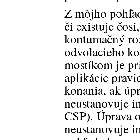
Z môjho pohľad
či existuje čos
kontumačný ro
odvolacieho k
mostíkom je pr
aplikácie pravi
konania, ak úp
neustanovuje i
CSP
). Úprava 
neustanovuje in