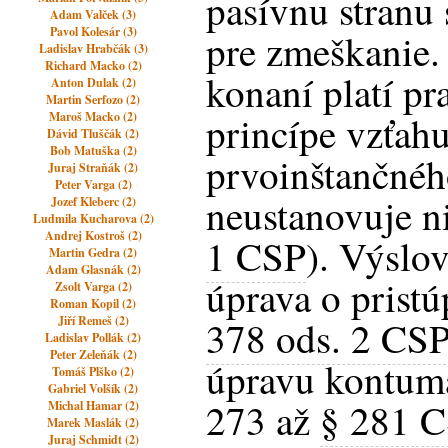
pasívnu stranu
Adam Valček (3)
Pavol Kolesár (3)
pre zmeškanie
Ladislav Hrabčák (3)
Richard Macko (2)
konaní platí pr
Anton Dulak (2)
Martin Serfozo (2)
princípe vzťahu
Maroš Macko (2)
Dávid Tluščák (2)
Bob Matuška (2)
prvoinštančnéh
Juraj Straňák (2)
Peter Varga (2)
neustanovuje n
Jozef Kleberc (2)
Ludmila Kucharova (2)
Andrej Kostroš (2)
1 CSP
). Výslo
Martin Gedra (2)
Adam Glasnák (2)
úprava o pristú
Zsolt Varga (2)
Roman Kopil (2)
Jiří Remeš (2)
378 ods. 2 CS
Ladislav Pollák (2)
Peter Zeleňák (2)
úpravu kontum
Tomáš Plško (2)
Gabriel Volšík (2)
273 až
§ 281 
Michal Hamar (2)
Marek Maslák (2)
Juraj Schmidt (2)