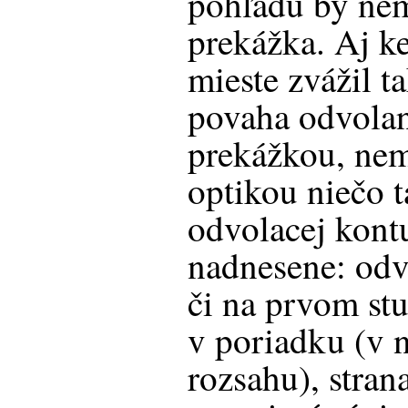
pohľadu by nem
prekážka. Aj k
mieste zvážil t
povaha odvolan
prekážkou, nem
optikou niečo t
odvolacej kont
nadnesene: odv
či na prvom st
v poriadku (v
rozsahu), strana