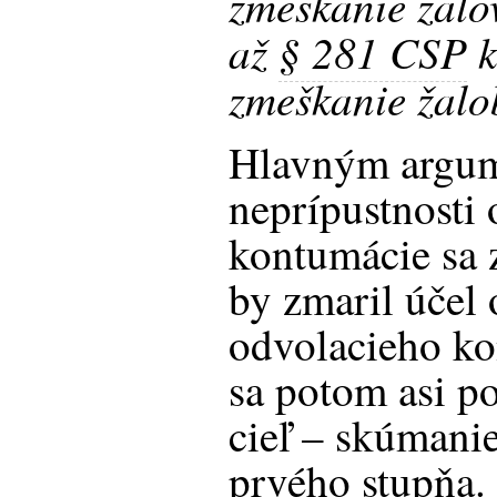
zmeškanie žalo
až
§ 281 CSP
k
zmeškanie žalo
Hlavným argu
neprípustnosti 
kontumácie sa z
by zmaril účel 
odvolacieho ko
sa potom asi p
cieľ – skúmani
prvého stupňa.