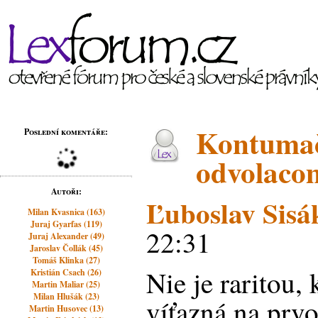
Kontumač
Poslední komentáře:
odvolaco
Autoři:
Ľuboslav Sisá
Milan Kvasnica (163)
Juraj Gyarfas (119)
22:31
Juraj Alexander (49)
Jaroslav Čollák (45)
Tomáš Klinka (27)
Nie je raritou,
Kristián Csach (26)
Martin Maliar (25)
Milan Hlušák (23)
víťazná na prv
Martin Husovec (13)