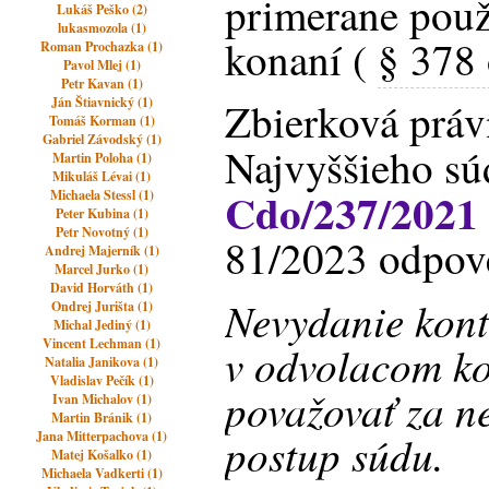
primerane použ
Lukáš Peško (2)
lukasmozola (1)
konaní (
§ 378
Roman Prochazka (1)
Pavol Mlej (1)
Petr Kavan (1)
Ján Štiavnický (1)
Zbierková práv
Tomáš Korman (1)
Gabriel Závodský (1)
Najvyššieho sú
Martin Poloha (1)
Mikuláš Lévai (1)
Cdo/237/2021
Michaela Stessl (1)
Peter Kubina (1)
Petr Novotný (1)
81/2023 odpove
Andrej Majerník (1)
Marcel Jurko (1)
David Horváth (1)
Nevydanie kon
Ondrej Jurišta (1)
Michal Jediný (1)
Vincent Lechman (1)
v odvolacom k
Natalia Janikova (1)
Vladislav Pečík (1)
považovať za n
Ivan Michalov (1)
Martin Bránik (1)
postup súdu.
Jana Mitterpachova (1)
Matej Košalko (1)
Michaela Vadkerti (1)