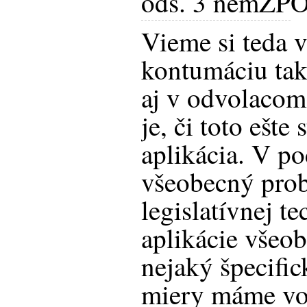
ods. 3 nemZP
O
Vieme si teda 
kontumáciu tak
aj v odvolacom
je, či toto ešte
aplikácia. V po
všeobecný prob
legislatívnej t
aplikácie všeo
nejaký špecific
miery máme vo