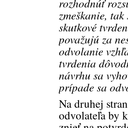
rozhodnúť roz
zmeškanie, tak 
skutkové tvrden
považujú za ne
odvolanie vzhľ
tvrdenia dôvod
návrhu sa vyho
prípade sa odv
Na druhej stran
odvolateľa by 
znieť na potvrd