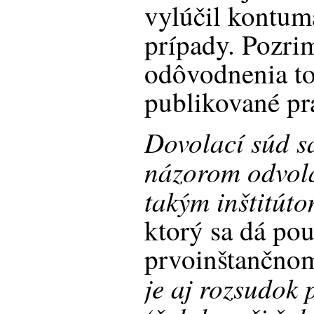
vylúčil kontumá
prípady. Pozrim
odôvodnenia t
publikované pr
Dovolací súd sa
názorom odvola
takým inštitút
ktorý sa dá pou
prvoinštančnom
je aj rozsudok 