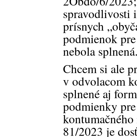
2Obdo/6/2023; 
spravodlivosti 
prísnych „obyč
podmienok pre
nebola splnená
Chcem si ale pr
v odvolacom ko
splnené aj form
podmienky pre
kontumačného 
81/2023 je dosť