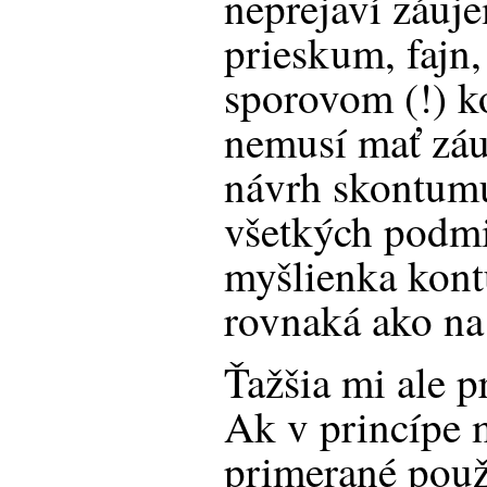
neprejaví záuj
prieskum, fajn,
sporovom (!) k
nemusí mať záu
návrh skontumu
všetkých podmi
myšlienka kont
rovnaká ako na
Ťažšia mi ale p
Ak v princípe
primerané použ