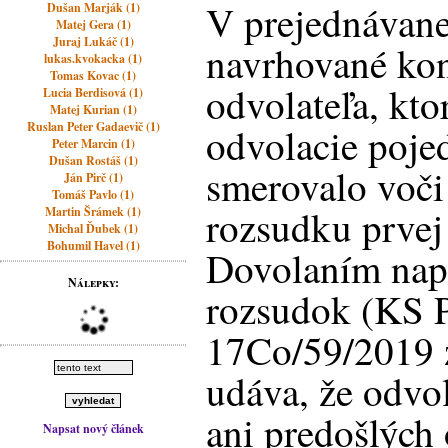
V prejednávanej
Dušan Marják (1)
Matej Gera (1)
Juraj Lukáč (1)
navrhované ko
lukas.kvokacka (1)
Tomas Kovac (1)
odvolateľa, kto
Lucia Berdisová (1)
Matej Kurian (1)
Ruslan Peter Gadaevič (1)
odvolacie poje
Peter Marcin (1)
Dušan Rostáš (1)
smerovalo voči
Ján Pirč (1)
Tomáš Pavlo (1)
rozsudku prvej 
Martin Šrámek (1)
Michal Ďubek (1)
Bohumil Havel (1)
Dovolaním nap
Nálepky:
rozsudok (KS P
17Co/59/2019 
udáva, že odvol
ani predošlých
Napsat nový článek