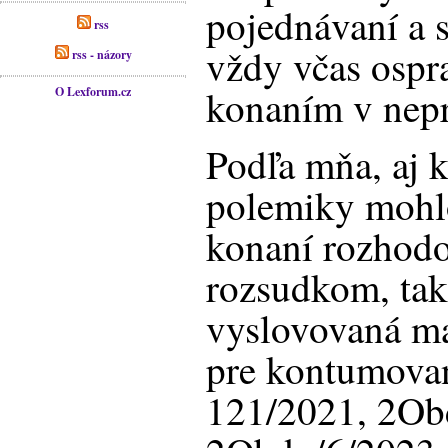
pojednávaní a 
rss
vždy včas ospra
rss - názory
konaním v nepr
O Lexforum.cz
Podľa mňa, aj 
polemiky mohl
konaní rozhod
rozsudkom, tak
vyslovovaná m
pre kontumovan
121/2021, 2Ob