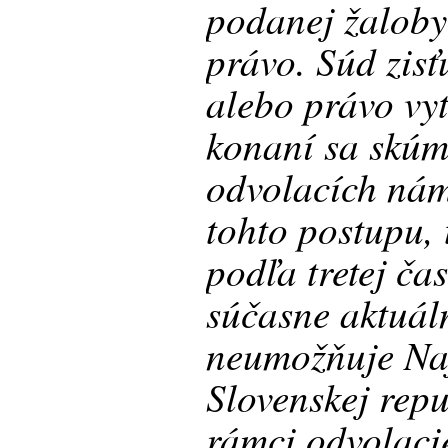
podanej žaloby
právo. Súd zisť
alebo právo vy
konaní sa skúm
odvolacích nám
tohto postupu, 
podľa tretej ča
súčasne aktuál
neumožňuje Na
Slovenskej rep
rámci odvolaci