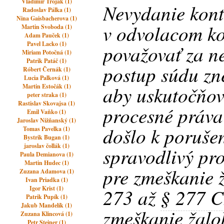
Vladimir Trojak (1)
Nevydanie kon
Radoslav Pálka (1)
Nina Gaisbacherova (1)
v odvolacom k
Martin Svoboda (1)
Adam Pauček (1)
Pavel Lacko (1)
považovať za n
Miriam Potočná (1)
Patrik Patáč (1)
postup súdu zn
Róbert Černák (1)
Lucia Palková (1)
aby uskutočňova
Martin Estočák (1)
peter straka (1)
Rastislav Skovajsa (1)
procesné práva 
Emil Vaňko (1)
Jaroslav Nižňanský (1)
došlo k poruše
Tomas Pavelka (1)
Bystrik Bugan (1)
jaroslav čollák (1)
spravodlivý pr
Paula Demianova (1)
Martin Hudec (1)
pre zmeškanie 
Zuzana Adamova (1)
Ivan Priadka (1)
Igor Krist (1)
273 až
§ 277 
Patrik Pupík (1)
Jakub Mandelík (1)
zmeškanie žalo
Zuzana Klincová (1)
Petr Steiner (1)