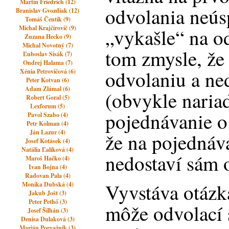
Martin Friedrich (12)
odvolania neús
Branislav Gvozdiak (12)
Tomáš Čentík (9)
Michal Krajčírovič (9)
„vykašle“ na o
Zuzana Hecko (9)
Michal Novotný (7)
tom zmysle, že 
Ľuboslav Sisák (7)
Ondrej Halama (7)
odvolaniu a ned
Xénia Petrovičová (6)
Peter Kotvan (6)
Adam Zlámal (6)
(obvykle naria
Robert Goral (5)
Lexforum (5)
pojednávanie o 
Pavol Szabo (4)
Petr Kolman (4)
Ján Lazur (4)
že na pojednáv
Josef Kotásek (4)
Natália Ľalíková (4)
nedostaví sám 
Maroš Hačko (4)
Ivan Bojna (4)
Radovan Pala (4)
Vyvstáva otázka,
Monika Dubská (4)
Jakub Jošt (3)
Peter Pethő (3)
môže odvolací
Josef Šilhán (3)
Denisa Dulaková (3)
Marián Porvažník (3)