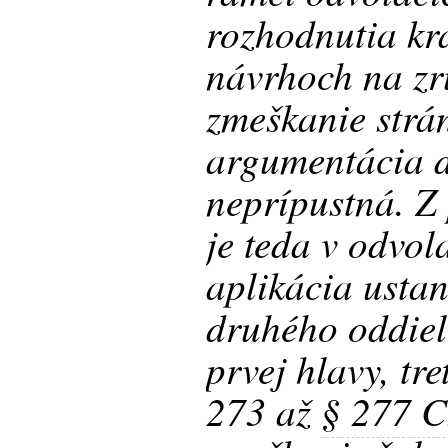
rozhodnutia kr
návrhoch na zr
zmeškanie strá
argumentácia d
neprípustná. Z
je teda v odvo
aplikácia usta
druhého oddielu
prvej hlavy, tre
273 až
§ 277 