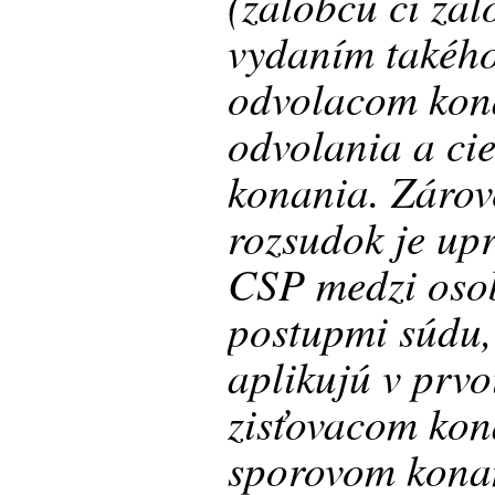
(žalobcu či žal
vydaním takého
odvolacom kona
odvolania a ci
konania. Záro
rozsudok je upr
CSP medzi oso
postupmi súdu, 
aplikujú v prvo
zisťovacom kon
sporovom kona