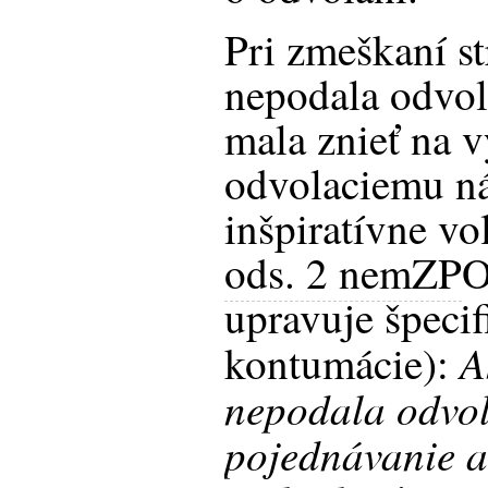
Pri zmeškaní st
nepodala odvol
mala znieť na 
odvolaciemu n
inšpiratívne v
ods. 2 nemZP
O
upravuje špecif
A
kontumácie):
nepodala odvol
pojednávanie a