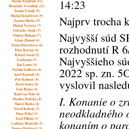
14:23
Martin Friedrich (12)
Branislav Gvozdiak (12)
Tomáš Čentík (9)
Michal Krajčírovič (9)
Najprv trocha 
Zuzana Hecko (9)
Michal Novotný (7)
Ľuboslav Sisák (7)
Najvyšší súd S
Ondrej Halama (7)
Adam Zlámal (6)
rozhodnutí R 6
Xénia Petrovičová (6)
Peter Kotvan (6)
Robert Goral (5)
Najvyššieho sú
Lexforum (5)
Ján Lazur (4)
2022 sp. zn. 5
Natália Ľalíková (4)
Josef Kotásek (4)
Petr Kolman (4)
vyslovil nasled
Pavol Szabo (4)
Ivan Bojna (4)
Radovan Pala (4)
I. Konanie o zr
Monika Dubská (4)
Maroš Hačko (4)
neodkladného o
Pavol Kolesár (3)
Peter Pethő (3)
Josef Šilhán (3)
konaním o parc
Ladislav Hrabčák (3)
Denisa Dulaková (3)