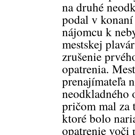
na druhé neodk
podal v konaní
nájomcu k neby
mestskej plavár
zrušenie prvéh
opatrenia. Mes
prenajímateľa n
neodkladného o
pričom mal za t
ktoré bolo nar
opatrenie voči 