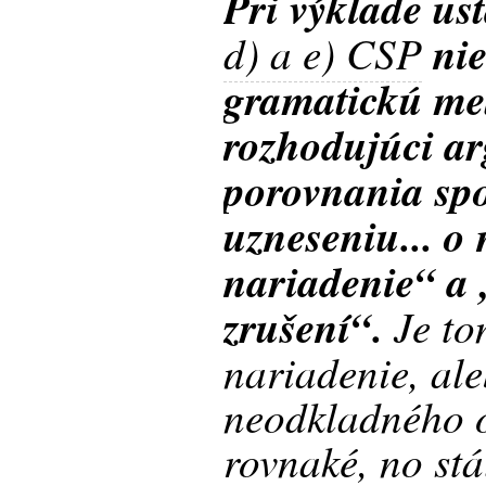
Pri výklade us
d) a e) CSP
nie
gramatickú me
rozhodujúci ar
porovnania spo
uzneseniu... o
nariadenie“ a 
zrušení“.
Je to
nariadenie, ale
neodkladného 
rovnaké, no st