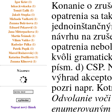
Konanie o zruš
Igor Krist (1)
lukas.kvokacka (1)
Tomáš Ľalík (1)
opatrenia sa tak
Jakub Stupka (1)
Michaela Vadkerti (1)
jednoinštančný
Zuzana Bukvisova (1)
Eduard Pekarovič (1)
návrhu na zruš
Jana Mitterpachova (1)
Martin Šrámek (1)
Viliam Vaňko (1)
opatrenia nebo
Radoslav Pálka (1)
Patrik Pupík (1)
kvôli gramati
Marcel Ružarovský (1)
Katarína Dudíková (1)
Zuzana Klincová (1)
písm. d) CSP.
N
Nálepky:
výhrad akcepto
pozri napr. Kot
Odvolanie voči
enumerovaným 
Napsat nový článek