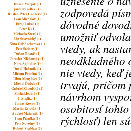
uznesenie o náv
Dušan Marják (1)
zodpovedá písm
jaroslav čollák (1)
Ruslan Peter Gadaevič (1)
Ivan Michalov (1)
dôvodné dovodi
Juraj Lukáč (1)
Peter K (1)
umožniť odvola
Michaela Stessl (1)
Ján Štiavnický (1)
vtedy, ak nasta
Nina Gaisbacherova (1)
Petr Steiner (1)
Dušan Rostáš (1)
neodkladného o
Jaroslav Nižňanský (1)
Nora Šajbidor (1)
nie vtedy, keď 
David Halenák (1)
Miriam Potočná (1)
Tibor Menyhért (1)
trvajú, pričom 
Michal Ďubek (1)
Gabriel Závodský (1)
návrhom vyspo
Michal Jediný (1)
I. Stiglitz (1)
osobitosť tohto 
Tomas Kovac (1)
Martin Estočák (1)
Andrej Majerník (1)
rýchlosť) len sú
Ivan Priadka (1)
Petr Novotný (1)
Robert Vrablica (1)