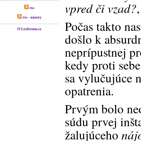
vpred či vzad?
rss
rss - názory
Počas takto nas
O Lexforum.cz
došlo k absurdn
neprípustnej pr
kedy proti sebe
sa vylučujúce 
opatrenia.
Prvým bolo neo
súdu prvej inšt
ná
žalujúceho