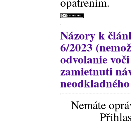
opatrením.
Názory k člá
6/2023 (nemož
odvolanie voči
zamietnuti ná
neodkladného 
Nemáte opráv
Přihla