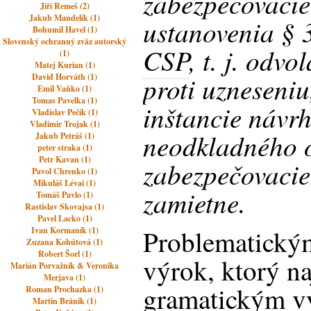
zabezpečovacie
Jiří Remeš (2)
Jakub Mandelík (1)
ustanovenia §
Bohumil Havel (1)
Slovenský ochranný zväz autorský
CSP
, t. j. odvo
(1)
Matej Kurian (1)
proti uzneseniu
David Horváth (1)
Emil Vaňko (1)
Tomas Pavelka (1)
inštancie návrh
Vladislav Pečík (1)
Vladimir Trojak (1)
neodkladného o
Jakub Petráš (1)
peter straka (1)
Petr Kavan (1)
zabezpečovacie
Pavol Chrenko (1)
Mikuláš Lévai (1)
zamietne.
Tomáš Pavlo (1)
Rastislav Skovajsa (1)
Pavel Lacko (1)
Problematický
Ivan Kormaník (1)
Zuzana Kohútová (1)
Robert Šorl (1)
výrok, ktorý n
Marián Porvažník & Veronika
Merjava (1)
gramatickým v
Roman Prochazka (1)
Martin Bránik (1)