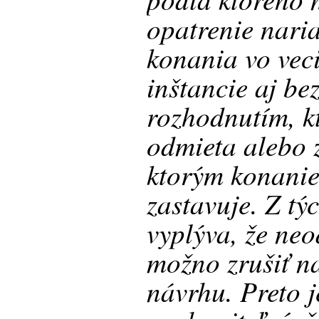
opatrenie nari
konania vo vec
inštancie aj be
rozhodnutím, k
odmieta alebo 
ktorým konanie
zastavuje. Z tý
vyplýva, že ne
možno zrušiť na
návrhu. Preto 