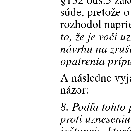
súde, pretože o
rozhodol napr
to, že je voči 
návrhu na zruš
opatrenia príp
A následne vyj
názor:
8. Podľa tohto
proti uzneseniu
inštancie, ktor