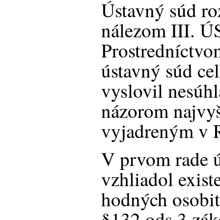
Ústavný súd ro
nálezom III. Ú
Prostredníctvo
ústavný súd ce
vyslovil nesúh
názorom najvy
vyjadreným v 
V prvom rade ú
vzhliadol exis
hodných osobit
§132 ods.3 zá