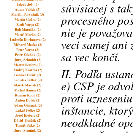
súvisiacej s t
Jakub Jošt (3)
Adam Valček (3)
Marián Porvažník (3)
procesného pos
Martin Gedra (2)
Zsolt Varga (2)
nie je považov
Bob Matuška (2)
Maroš Macko (2)
veci samej ani 
Ludmila Kucharova (2)
Richard Macko (2)
Peter Varga (2)
sa vec končí.
Peter Zeleňák (2)
Juraj Schmidt (2)
Martin Serfozo (2)
II. Podľa usta
Andrej Kostroš (2)
Gabriel Volšík (2)
Ladislav Pollák (2)
e) CSP
je odvol
Marek Maslák (2)
Michal Hamar (2)
proti uzneseniu
Roman Kopil (2)
Anton Dulak (2)
inštancie, ktor
Adam Glasnák (2)
Lukáš Peško (2)
Jozef Kleberc (2)
neodkladné opa
Dávid Tluščák (2)
Tomáš Plško (2)
Juraj Straňák (2)