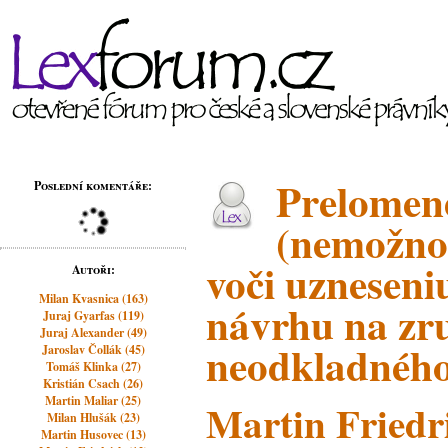
Prelomen
Poslední komentáře:
(nemožnos
voči uzneseni
Autoři:
Milan Kvasnica (163)
návrhu na zr
Juraj Gyarfas (119)
Juraj Alexander (49)
neodkladného
Jaroslav Čollák (45)
Tomáš Klinka (27)
Kristián Csach (26)
Martin Maliar (25)
Martin Friedr
Milan Hlušák (23)
Martin Husovec (13)