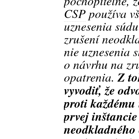
pochopiteľné, 
CSP
používa vš
uznesenia súdu 
zrušení neodkl
nie uznesenia s
o návrhu na zr
opatrenia.
Z to
vyvodiť, že odv
proti každému
prvej inštancie
neodkladného 