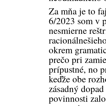
Za mňa je to fa
6/2023 som v p
nesmierne reštr
racionálnešieh
okrem gramatic
prečo pri zamie
prípustné, no p
keďže obe rozh
zásadný dopad 
povinnosti za