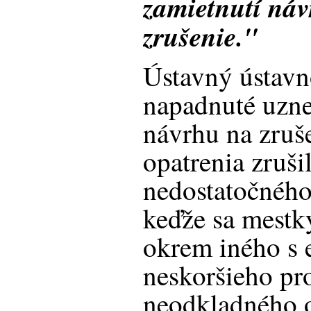
zamietnutí náv
zrušenie."
Ústavný ústavn
napadnuté uzne
návrhu na zruš
opatrenia zruši
nedostatočnéh
keďže sa mestk
okrem iného s 
neskoršieho pr
neodkladného o