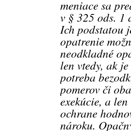
meniace sa pre
v § 325 ods. 1
Ich podstatou j
opatrenie možn
neodkladné opa
len vtedy, ak j
potreba bezodk
pomerov či oba
exekúcie, a len
ochrane hodno
nároku. Opačný