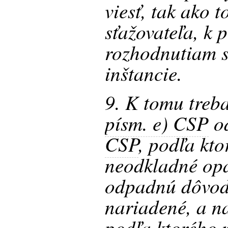
viesť, tak ako 
sťažovateľa, k
rozhodnutiam s
inštancie.
9. K tomu treba
písm. e) CSP
o
CSP
, podľa kt
neodkladné opa
odpadnú dôvody
nariadené, a 
podľa ktorého 