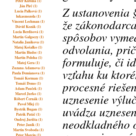
Peter Kubina (1)
Ján Pirč (1)
Z ustanovenia
Lucia Palková (1)
lukasmozola (1)
že zákonodarca 
Vincent Lechman (1)
Dávid Kozák (1)
spôsobov vymed
Lucia Berdisová (1)
Martin Galgoczy (1)
Natalia Janikova (1)
odvolania, pri
Matej Košalko (1)
Martin Hudec (1)
formuluje, či i
Martin Poloha (1)
Matej Gera (1)
Zuzana Adamova (1)
vzťahu ku ktor
Paula Demianova (1)
Tomáš Korman (1)
procesné riešen
Tomáš Demo (1)
Adam Pauček (1)
Marcel Jurko (1)
uznesenie výlu
Róbert Černák (1)
Pavol Mlej (1)
uvádza uznesen
Bystrik Bugan (1)
Patrik Patáč (1)
neodkladného o
Ondrej Jurišta (1)
Peter Janík (1)
Martin Svoboda (1)
Peter Marcin (1)