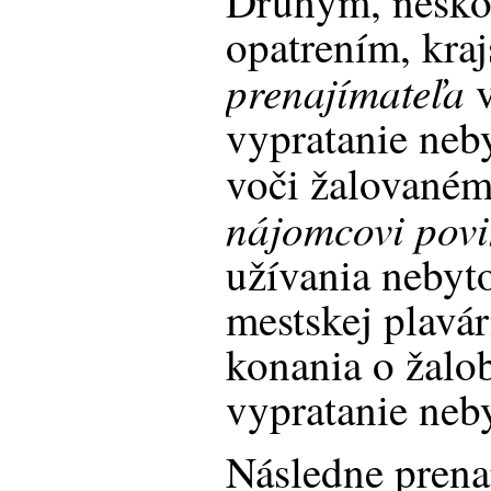
Druhým, nesko
opatrením, kra
prenajímateľa
v
vypratanie neb
voči žalované
nájomcovi povi
užívania nebyt
mestskej plavá
konania o žalo
vypratanie neb
Následne prena