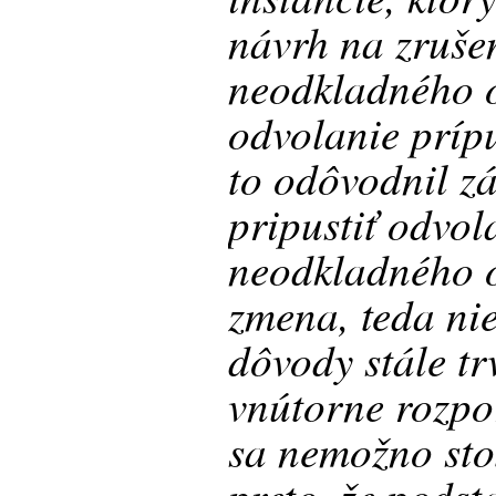
návrh na zruše
neodkladného o
odvolanie prípu
to odôvodnil 
pripustiť odvol
neodkladného o
zmena, teda nie
dôvody stále tr
vnútorne rozp
sa nemožno stot
preto, že podst