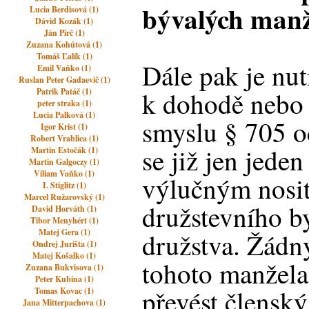
bývalých manž
Lucia Berdisová (1)
Dávid Kozák (1)
Ján Pirč (1)
Zuzana Kohútová (1)
Tomáš Ľalík (1)
Dále pak je nut
Emil Vaňko (1)
Ruslan Peter Gadaevič (1)
Patrik Patáč (1)
k dohodě nebo 
peter straka (1)
Lucia Palková (1)
smyslu § 705 od
Igor Krist (1)
Robert Vrablica (1)
se již jen jede
Martin Estočák (1)
Martin Galgoczy (1)
Viliam Vaňko (1)
výlučným nosi
I. Stiglitz (1)
Marcel Ružarovský (1)
družstevního b
David Horváth (1)
Tibor Menyhért (1)
Matej Gera (1)
družstva. Žádn
Ondrej Jurišta (1)
Matej Košalko (1)
tohoto manžela
Zuzana Bukvisova (1)
Peter Kubina (1)
převést členský
Tomas Kovac (1)
Jana Mitterpachova (1)