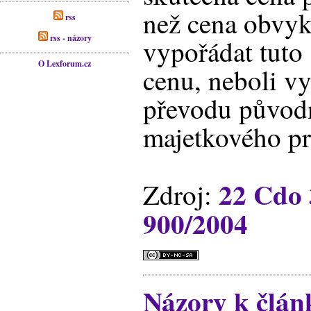
než cena obvykl
rss
rss - názory
vypořádat tuto
O Lexforum.cz
cenu, neboli v
převodu původ
majetkového pr
22 Cdo 
Zdroj:
900/2004
Názory k člá