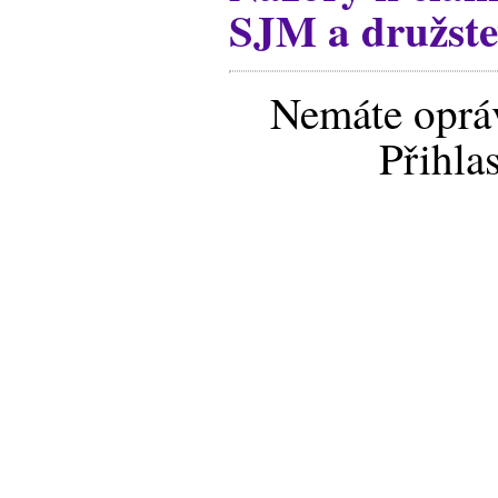
SJM a družste
Nemáte opráv
Přihla