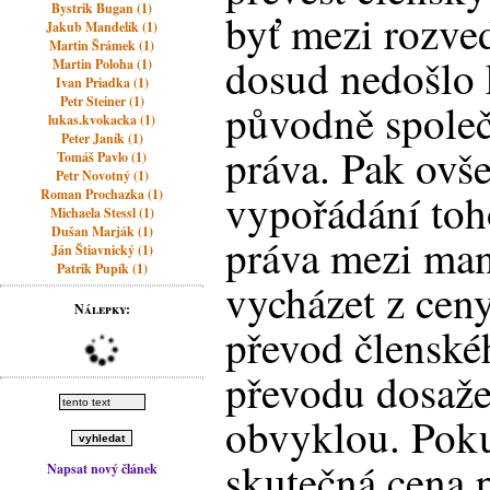
Bystrik Bugan (1)
byť mezi rozv
Jakub Mandelík (1)
Martin Šrámek (1)
dosud nedošlo 
Martin Poloha (1)
Ivan Priadka (1)
Petr Steiner (1)
původně spole
lukas.kvokacka (1)
Peter Janík (1)
práva. Pak ovše
Tomáš Pavlo (1)
Petr Novotný (1)
vypořádání toh
Roman Prochazka (1)
Michaela Stessl (1)
Dušan Marják (1)
práva mezi man
Ján Štiavnický (1)
Patrik Pupík (1)
vycházet z ceny
Nálepky:
převod členské
převodu dosažen
obvyklou. Pok
skutečná cena 
Napsat nový článek