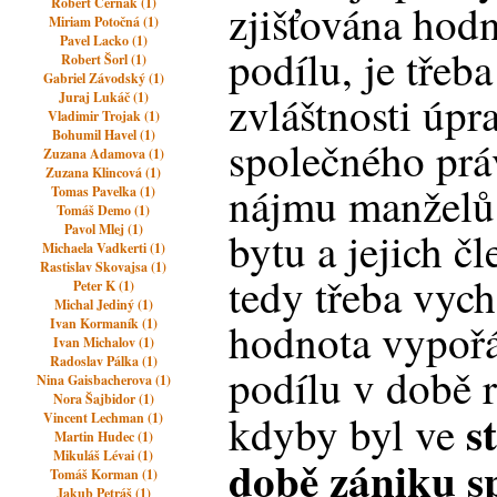
Róbert Černák (1)
zjišťována hod
Miriam Potočná (1)
Pavel Lacko (1)
podílu, je třeba
Robert Šorl (1)
Gabriel Závodský (1)
zvláštnosti úpr
Juraj Lukáč (1)
Vladimir Trojak (1)
Bohumil Havel (1)
společného prá
Zuzana Adamova (1)
Zuzana Klincová (1)
nájmu manželů
Tomas Pavelka (1)
Tomáš Demo (1)
Pavol Mlej (1)
bytu a jejich čl
Michaela Vadkerti (1)
Rastislav Skovajsa (1)
tedy třeba vych
Peter K (1)
Michal Jediný (1)
hodnota vypoř
Ivan Kormaník (1)
Ivan Michalov (1)
Radoslav Pálka (1)
podílu v době 
Nina Gaisbacherova (1)
Nora Šajbidor (1)
s
kdyby byl ve
Vincent Lechman (1)
Martin Hudec (1)
Mikuláš Lévai (1)
době zániku sp
Tomáš Korman (1)
Jakub Petráš (1)