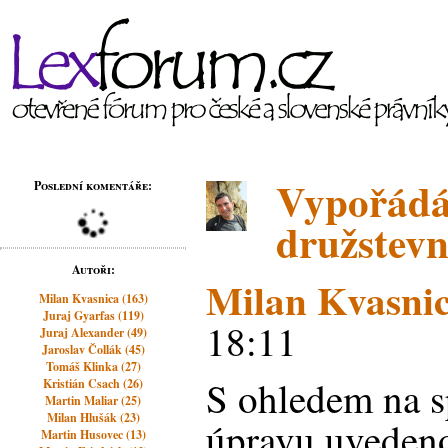
Vypořádá
Poslední komentáře:
družstevn
Autoři:
Milan Kvasni
Milan Kvasnica (163)
Juraj Gyarfas (119)
18:11
Juraj Alexander (49)
Jaroslav Čollák (45)
Tomáš Klinka (27)
S ohledem na s
Kristián Csach (26)
Martin Maliar (25)
Milan Hlušák (23)
úpravu uveden
Martin Husovec (13)