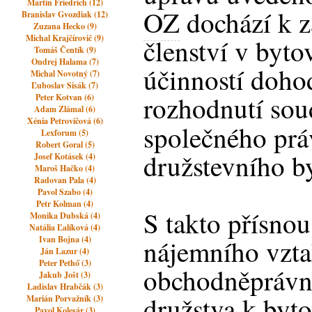
Martin Friedrich (12)
OZ
dochází k z
Branislav Gvozdiak (12)
Zuzana Hecko (9)
Michal Krajčírovič (9)
členství v byt
Tomáš Čentík (9)
Ondrej Halama (7)
účinností doho
Michal Novotný (7)
Ľuboslav Sisák (7)
rozhodnutí sou
Peter Kotvan (6)
Adam Zlámal (6)
Xénia Petrovičová (6)
společného pr
Lexforum (5)
Robert Goral (5)
družstevního b
Josef Kotásek (4)
Maroš Hačko (4)
Radovan Pala (4)
Pavol Szabo (4)
Petr Kolman (4)
S takto přísnou
Monika Dubská (4)
Natália Ľalíková (4)
Ivan Bojna (4)
nájemního vzta
Ján Lazur (4)
Peter Pethő (3)
obchodněprávn
Jakub Jošt (3)
Ladislav Hrabčák (3)
družstva k byt
Marián Porvažník (3)
Pavol Kolesár (3)