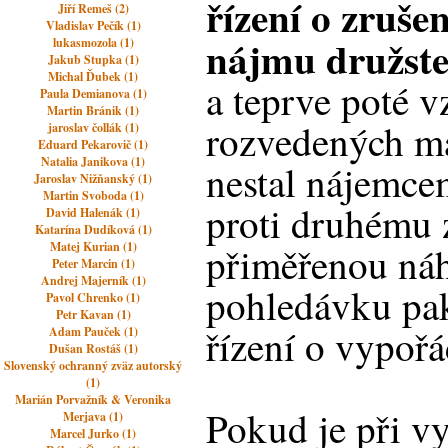
řízení o zruše
Jiří Remeš (2)
Vladislav Pečík (1)
nájmu družste
lukasmozola (1)
Jakub Stupka (1)
Michal Ďubek (1)
a teprve poté 
Paula Demianova (1)
Martin Bránik (1)
rozvedených ma
jaroslav čollák (1)
Eduard Pekarovič (1)
Natalia Janikova (1)
nestal nájemce
Jaroslav Nižňanský (1)
Martin Svoboda (1)
proti druhému 
David Halenák (1)
Katarína Dudíková (1)
Matej Kurian (1)
přiměřenou náh
Peter Marcin (1)
Andrej Majerník (1)
pohledávku pak
Pavol Chrenko (1)
Petr Kavan (1)
řízení o vypoř
Adam Pauček (1)
Dušan Rostáš (1)
Slovenský ochranný zväz autorský
(1)
Marián Porvažník & Veronika
Pokud je při 
Merjava (1)
Marcel Jurko (1)