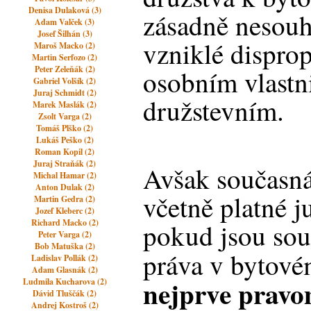
Denisa Dulaková (3)
zásadně nesouh
Adam Valček (3)
Josef Šilhán (3)
vzniklé dispro
Maroš Macko (2)
Martin Serfozo (2)
Peter Zeleňák (2)
osobním vlastn
Gabriel Volšík (2)
Juraj Schmidt (2)
družstevním.
Marek Maslák (2)
Zsolt Varga (2)
Tomáš Plško (2)
Lukáš Peško (2)
Roman Kopil (2)
Juraj Straňák (2)
Avšak současná
Michal Hamar (2)
Anton Dulak (2)
včetně platné j
Martin Gedra (2)
Jozef Kleberc (2)
Richard Macko (2)
pokud jsou sou
Peter Varga (2)
Bob Matuška (2)
práva v bytové
Ladislav Pollák (2)
Adam Glasnák (2)
nejprve pravo
Ludmila Kucharova (2)
Dávid Tluščák (2)
Andrej Kostroš (2)