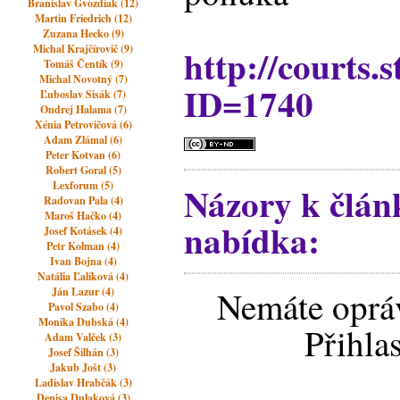
Branislav Gvozdiak (12)
Martin Friedrich (12)
Zuzana Hecko (9)
http://courts
Michal Krajčírovič (9)
Tomáš Čentík (9)
Michal Novotný (7)
ID=1740
Ľuboslav Sisák (7)
Ondrej Halama (7)
Xénia Petrovičová (6)
Adam Zlámal (6)
Peter Kotvan (6)
Robert Goral (5)
Lexforum (5)
Názory k člá
Radovan Pala (4)
Maroš Hačko (4)
nabídka:
Josef Kotásek (4)
Petr Kolman (4)
Ivan Bojna (4)
Natália Ľalíková (4)
Nemáte opráv
Ján Lazur (4)
Pavol Szabo (4)
Monika Dubská (4)
Přihla
Adam Valček (3)
Josef Šilhán (3)
Jakub Jošt (3)
Ladislav Hrabčák (3)
Denisa Dulaková (3)