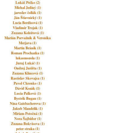
Lukáš Peško (2)
Michal Jediný (1)
jaroslav čollák (1)
Ján Štiavnický (1)
Lucia Berdisová (1)
Vladimir Trojak (1)
Zuzana Kohútová (1)
Marián Porvažník & Veronika
Merjava (1)
Martin Bránik (1)
Roman Prochazka (1)
lukasmozola (1)
Juraj Lukáč (1)
Ondrej Jurišta (1)
Zuzana Klincová (1)
Rastislav Skovajsa (1)
Pavol Chrenko (1)
Dávid Kozák (1)
Lucia Palková (1)
Bystrik Bugan (1)
Nina Gaisbacherova (1)
Jakub Mandelík (1)
Miriam Potočná (1)
Nora Šajbidor (1)
Zuzana Bukvisova (1)
peter straka (1)