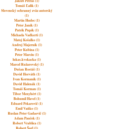
Jakub Petráš (1)
Tomáš Ľalík (1)
Slovenský ochranný zväz autorský
(1)
Martin Hudec (1)
Peter Janík (1)
Patrik Pupík (1)
Michaela Vadkerti (1)
Matej Košalko (1)
Andrej Majerník (1)
Peter Kubina (1)
Peter Marcin (1)
lukas.kvokacka (1)
Marcel Ružarovský (1)
Dušan Rostáš (1)
David Horváth (1)
Ivan Kormaník (1)
David Halenák (1)
Tomáš Korman (1)
Tibor Menyhért (1)
Bohumil Havel (1)
Eduard Pekarovič (1)
Emil Vaňko (1)
Ruslan Peter Gadaevič (1)
Adam Pauček (1)
Robert Vrablica (1)
Robert Šorl (1)