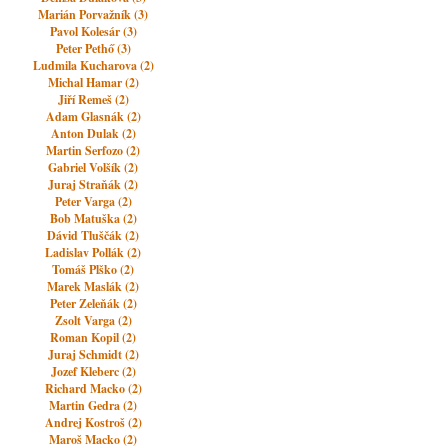
Marián Porvažník (3)
Pavol Kolesár (3)
Peter Pethő (3)
Ludmila Kucharova (2)
Michal Hamar (2)
Jiří Remeš (2)
Adam Glasnák (2)
Anton Dulak (2)
Martin Serfozo (2)
Gabriel Volšík (2)
Juraj Straňák (2)
Peter Varga (2)
Bob Matuška (2)
Dávid Tluščák (2)
Ladislav Pollák (2)
Tomáš Plško (2)
Marek Maslák (2)
Peter Zeleňák (2)
Zsolt Varga (2)
Roman Kopil (2)
Juraj Schmidt (2)
Jozef Kleberc (2)
Richard Macko (2)
Martin Gedra (2)
Andrej Kostroš (2)
Maroš Macko (2)