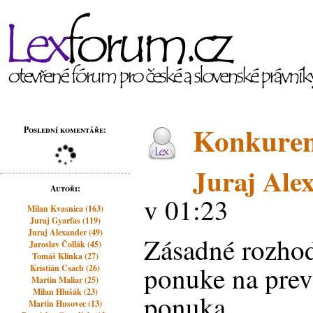
Konkuren
Poslední komentáře:
Juraj Ale
Autoři:
v 01:23
Milan Kvasnica (163)
Juraj Gyarfas (119)
Juraj Alexander (49)
Zásadné rozhodn
Jaroslav Čollák (45)
Tomáš Klinka (27)
ponuke na prev
Kristián Csach (26)
Martin Maliar (25)
Milan Hlušák (23)
ponuka
Martin Husovec (13)