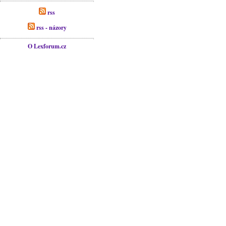
rss
rss - názory
O Lexforum.cz