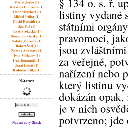
§ 134 o. s. ř. u
Marcel Jurko (1)
Katarína Dudíková (1)
listiny vydané
Tibor Menyhért (1)
Michal Jediný (1)
státními orgány
David Horváth (1)
Ján Pirč (1)
lukas.kvokacka (1)
pravomoci, jakož
Roman Prochazka (1)
Natalia Janikova (1)
jsou zvláštním
Robert Šorl (1)
Zuzana Adamova (1)
Ivan Michalov (1)
za veřejné, potv
Ivan Kormaník (1)
Juraj Lukáč (1)
nařízení nebo p
Radoslav Pálka (1)
který listinu vy
Nálepky:
dokázán opak, i
je v nich osvě
potvrzeno; jde 
Napsat nový článek