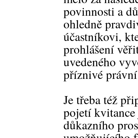
povinnosti a d
ohledně pravdi
účastníkovi, kt
prohlášení věři
uvedeného vyvo
příznivé právní
Je třeba též př
pojetí kvitanc
důkazního pros
umožňujícího f