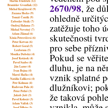
Martin Friedrich (12)
2670/98
, že d
Branislav Gvozdiak (12)
Michal Krajčírovič (9)
Zuzana Hecko (9)
ohledně určitýc
Tomáš Čentík (9)
Ľuboslav Sisák (7)
zatěžuje toho ú
Ondrej Halama (7)
Michal Novotný (7)
Adam Zlámal (6)
skutečnosti tvr
Xénia Petrovičová (6)
Peter Kotvan (6)
pro sebe přízni
Robert Goral (5)
Lexforum (5)
Pokud se věřit
Monika Dubská (4)
Josef Kotásek (4)
Pavol Szabo (4)
dluhu, je na n
Ján Lazur (4)
Ivan Bojna (4)
vznik splatné 
Maroš Hačko (4)
Natália Ľalíková (4)
Petr Kolman (4)
dlužníkovi; po
Radovan Pala (4)
Peter Pethő (3)
že taková pohl
Jakub Jošt (3)
Pavol Kolesár (3)
vznikla, může s
Adam Valček (3)
Josef Šilhán (3)