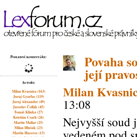
Povaha so
Poslední komentáře:
její pravo
Autoři:
Milan Kvasni
Milan Kvasnica (163)
Juraj Gyarfas (119)
13:08
Juraj Alexander (49)
Jaroslav Čollák (45)
Tomáš Klinka (27)
Nejvyšší soud j
Kristián Csach (26)
Martin Maliar (25)
Milan Hlušák (23)
vedeném pod sp
Martin Husovec (13)