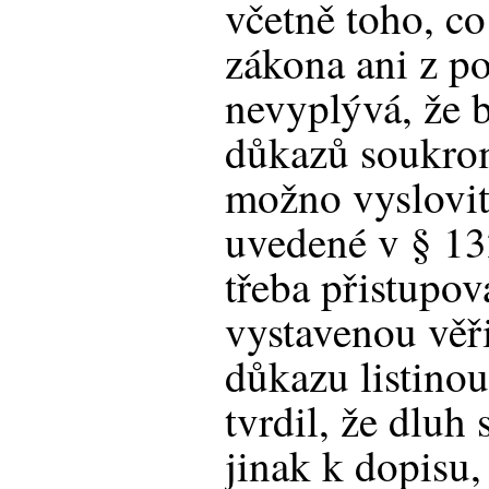
včetně toho, co
zákona ani z p
nevyplývá, že 
důkazů soukrom
možno vyslovit 
uvedené v § 132
třeba přistupov
vystavenou věři
důkazu listinou
tvrdil, že dluh 
jinak k dopisu