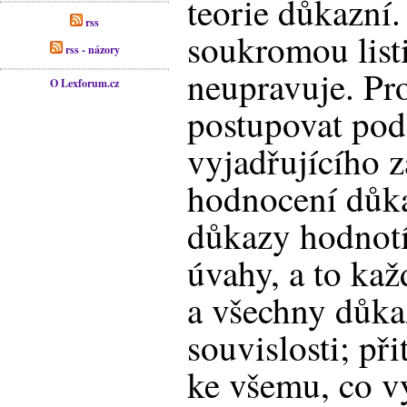
teorie důkazní
rss
soukromou list
rss - názory
neupravuje. Pro
O Lexforum.cz
postupovat podl
vyjadřujícího 
hodnocení důka
důkazy hodnotí
úvahy, a to kaž
a všechny důka
souvislosti; při
ke všemu, co vy