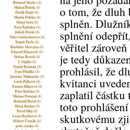
Richard Macko (2)
o tom, že dluh 
Michal Ďubek (1)
Patrik Patáč (1)
Martin Poloha (1)
splněn. Dlužní
Matej Gera (1)
Nora Šajbidor (1)
splnění odepřít
Jakub Petráš (1)
Nina Gaisbacherova (1)
Tomáš Pavlo (1)
věřitel zároveň
Rastislav Skovajsa (1)
Eduard Pekarovič (1)
je tedy důkazem
Dušan Rostáš (1)
I. Stiglitz (1)
prohlásil, že d
Tomáš Korman (1)
Ivan Priadka (1)
Jaroslav Nižňanský (1)
kvitanci uveden
Lucia Palková (1)
Zuzana Klincová (1)
zaplatil částk
Peter Kubina (1)
Miriam Potočná (1)
Bohumil Havel (1)
toto prohlášení
Matej Kurian (1)
Pavol Mlej (1)
skutkovému zjiš
Lucia Berdisová (1)
Róbert Černák (1)
peter straka (1)