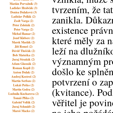
Marián Porvažník (3)
tvrzením, že ta
Ladislav Hrabčák (3)
Denisa Dulaková (3)
zanikla. Důkaz
Ladislav Pollák (2)
Zsolt Varga (2)
Peter Zeleňák (2)
existence právn
Peter Varga (2)
Michal Hamar (2)
které měly za n
Jozef Kleberc (2)
Marek Maslák (2)
leží na dlužní
Jiří Remeš (2)
Dávid Tluščák (2)
Bob Matuška (2)
významným pro
Juraj Straňák (2)
Adam Glasnák (2)
došlo ke splněn
Roman Kopil (2)
Anton Dulak (2)
Andrej Kostroš (2)
potvrzení o za
Martin Serfozo (2)
Lukáš Peško (2)
(kvitance). Pod
Martin Gedra (2)
Ludmila Kucharova (2)
Tomáš Plško (2)
věřitel je povi
Gabriel Volšík (2)
Juraj Schmidt (2)
na jeho požádá
Maroš Macko (2)