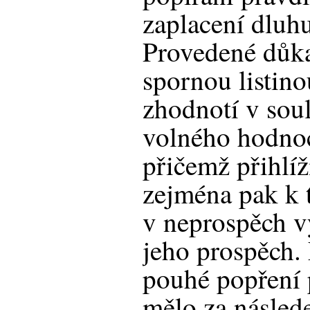
zaplacení dluhu
Provedené důka
spornou listino
zhodnotí v sou
volného hodno
přičemž přihlíž
zejména pak k t
v neprospěch v
jeho prospěch. 
pouhé popření 
mělo za násled