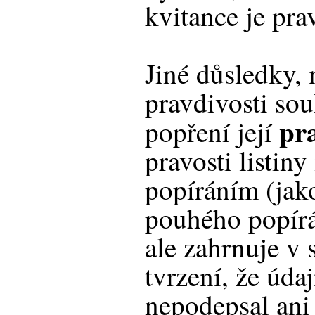
kvitance je pra
Jiné důsledky, 
pravdivosti sou
pra
popření její
pravosti listin
popíráním (jak
pouhého popírán
ale zahrnuje v 
tvrzení, že údaj
nepodepsal ani 