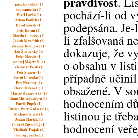
pravdivost
. Li
jaroslav čollák (1)
lukasmozola (1)
pochází-li od vy
Pavel Lacko (1)
Adam Pauček (1)
podepsána. Je-li
Dávid Kozák (1)
Petr Kavan (1)
li zfalšovaná 
Martin Galgoczy (1)
Jakub Mandelík (1)
Zuzana Kohútová (1)
dokazuje, že vy
Ján Štiavnický (1)
Peter Marcin (1)
o obsahu v lis
Andrej Majerník (1)
Vladislav Pečík (1)
Petr Steiner (1)
případně učinil
Pavol Chrenko (1)
Petr Novotný (1)
obsažené. V sou
David Halenák (1)
Marcel Ružarovský (1)
hodnocením d
Jana Mitterpachova (1)
Patrik Pupík (1)
Ruslan Peter Gadaevič (1)
listinou je tře
Michaela Stessl (1)
Dušan Marják (1)
hodnocení veřejn
Gabriel Závodský (1)
Vladimir Trojak (1)
Ondrej Jurišta (1)