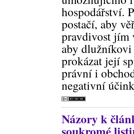
hospodářství. P
postačí, aby věř
pravdivost jím 
aby dlužníkovi
prokázat její s
právní i obcho
negativní účink
Názory k člán
soukromé listin