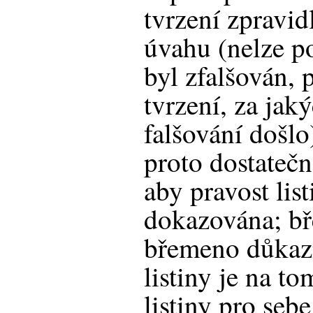
tvrzení zpravid
úvahu (nelze p
byl zfalšován, 
tvrzení, za jak
falšování došlo
proto dostatečn
aby pravost lis
dokazována; bř
břemeno důkazn
listiny je na to
listiny pro seb