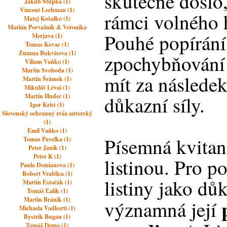
skutečně došlo
Jakub Stupka (1)
Vincent Lechman (1)
rámci volného 
Matej Košalko (1)
Marián Porvažník & Veronika
Pouhé popírání
Merjava (1)
Tomas Kovac (1)
Zuzana Bukvisova (1)
zpochybňování
Viliam Vaňko (1)
Martin Svoboda (1)
mít za následek
Martin Šrámek (1)
Mikuláš Lévai (1)
Martin Hudec (1)
důkazní síly.
Igor Krist (1)
Slovenský ochranný zväz autorský
(1)
Emil Vaňko (1)
Písemná kvita
Tomas Pavelka (1)
Peter Janík (1)
Peter K (1)
listinou. Pro 
Paula Demianova (1)
Robert Vrablica (1)
listiny jako dů
Martin Estočák (1)
Tomáš Ľalík (1)
Martin Bránik (1)
významná její
Michaela Vadkerti (1)
Bystrik Bugan (1)
Tomáš Demo (1)