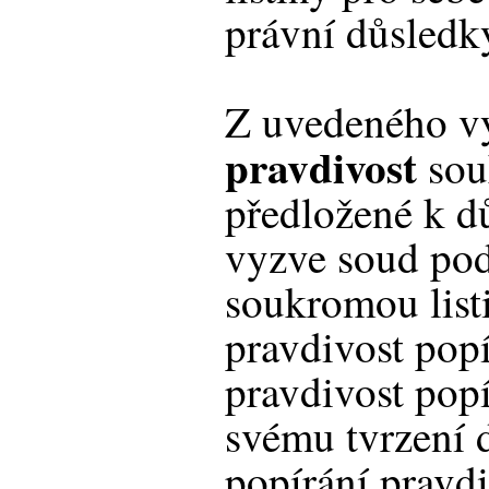
právní důsledk
Z uvedeného vyp
pravdivost
sou
předložené k d
vyzve soud pod
soukromou listi
pravdivost popí
pravdivost popí
svému tvrzení d
popírání pravdi