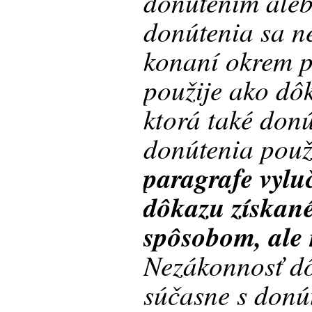
donútením aleb
donútenia sa n
konaní okrem p
použije ako dôk
ktorá také don
donútenia použ
paragrafe vylu
dôkazu získa
spôsobom, ale
Nezákonnosť d
súčasne s donú