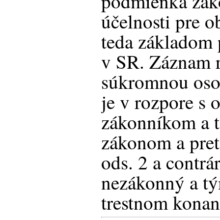
podmienka záko
účelnosti pre o
teda základom 
v SR. Záznam 
súkromnou osob
je v rozpore s
zákonníkom a t
zákonom a pret
ods. 2 a contrá
nezákonný a tý
trestnom konan