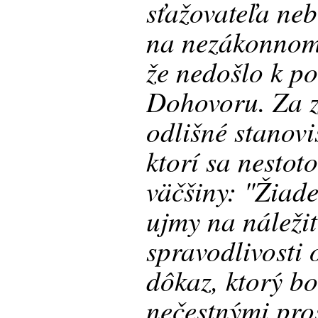
sťažovateľa ne
na nezákonnom 
že nedošlo k po
Dohovoru. Za z
odlišné stanovi
ktorí sa nestot
väčšiny: "Žiad
ujmy na náleži
spravodlivosti 
dôkaz, ktorý bo
nečestnými pro