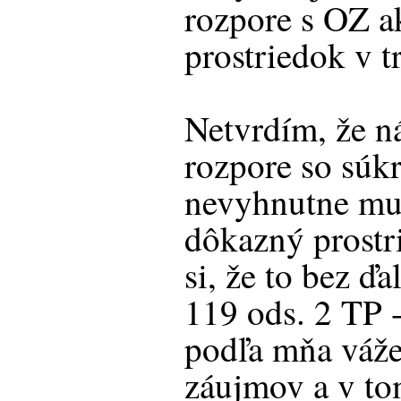
rozpore s OZ 
prostriedok v t
Netvrdím, že n
rozpore so sú
nevyhnutne mus
dôkazný prostr
si, že to bez ď
119 ods. 2 TP -
podľa mňa váže
záujmov a v to