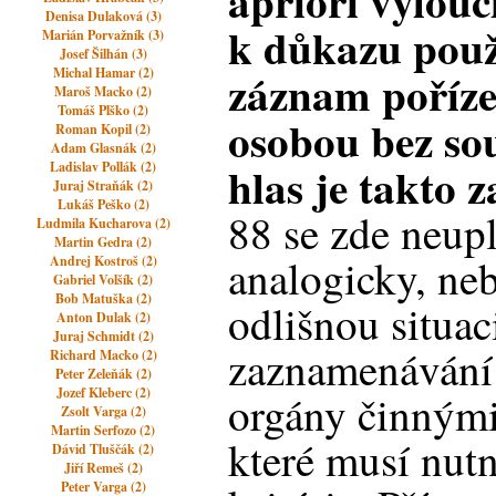
apriori vylouč
Denisa Dulaková (3)
k důkazu použ
Marián Porvažník (3)
Josef Šilhán (3)
záznam poříz
Michal Hamar (2)
Maroš Macko (2)
Tomáš Plško (2)
osobou bez sou
Roman Kopil (2)
Adam Glasnák (2)
hlas je takto
Ladislav Pollák (2)
Juraj Straňák (2)
Lukáš Peško (2)
88 se zde neupl
Ludmila Kucharova (2)
Martin Gedra (2)
analogicky, ne
Andrej Kostroš (2)
Gabriel Volšík (2)
Bob Matuška (2)
odlišnou situaci
Anton Dulak (2)
Juraj Schmidt (2)
zaznamenávání
Richard Macko (2)
Peter Zeleňák (2)
Jozef Kleberc (2)
orgány činnými 
Zsolt Varga (2)
Martin Serfozo (2)
které musí nutn
Dávid Tluščák (2)
Jiří Remeš (2)
Peter Varga (2)