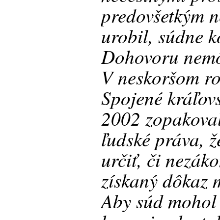
predovšetkým n
urobil, súdne 
Dohovoru nemôž
V neskoršom ro
Spojené kráľov
2002 zopakoval
ľudské práva, ž
určiť, či nezá
získaný dôkaz 
Aby súd mohol 