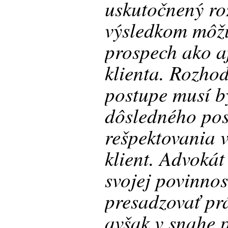
uskutočnený ro
výsledkom môžu 
prospech ako a
klienta. Rozho
postupe musí b
dôsledného po
rešpektovania 
klient. Advokát
svojej povinnos
presadzovať pr
avšak v snahe 