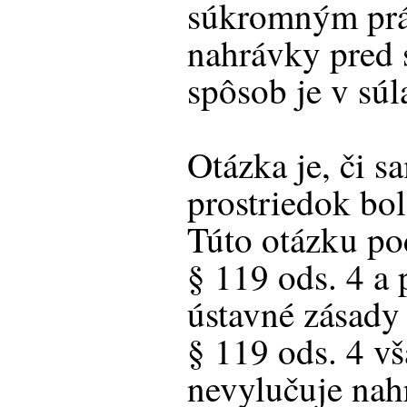
súkromným prá
nahrávky pred
spôsob je v súl
Otázka je, či 
prostriedok bol
Túto otázku po
§ 119 ods. 4 a
ústavné zásady
§ 119 ods. 4 vš
nevylučuje nah