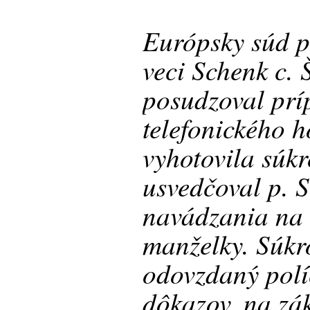
Európsky súd p
veci Schenk c. 
posudzoval prí
telefonického h
vyhotovila súk
usvedčoval p. 
navádzania na 
manželky. Súk
odovzdaný polí
dôkazov, na zá