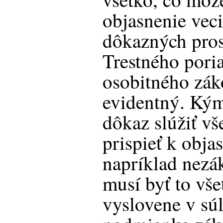
objasnenie veci
dôkazných pros
Trestného pori
osobitného záko
evidentný. Ký
dôkaz slúžiť v
prispieť k objas
napríklad nezá
musí byť to vše
vyslovene v sú