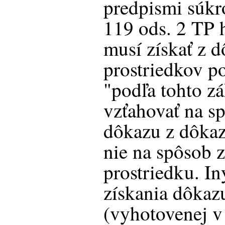
predpismi súkr
119 ods. 2 TP 
musí získať z 
prostriedkov po
"podľa tohto z
vzťahovať na s
dôkazu z dôkaz
nie na spôsob 
prostriedku. I
získania dôkaz
(vyhotovenej v