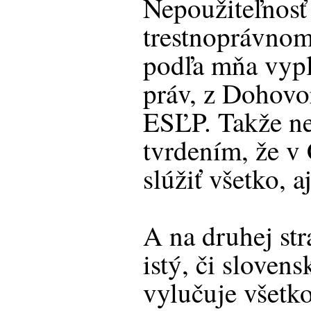
Nepoužiteľnosť
trestnoprávno
podľa mňa vypl
práv, z Dohovo
ESĽP. Takže ne
tvrdením, že v
slúžiť všetko, 
A na druhej str
istý, či sloven
vylučuje všetko