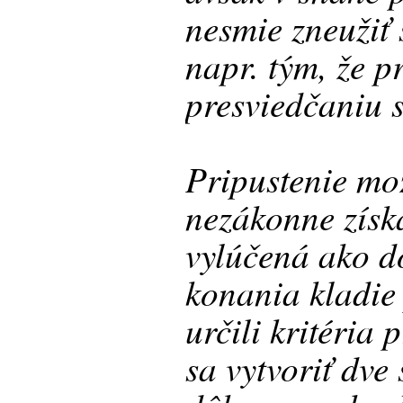
nesmie zneužiť 
napr. tým, že pr
presviedčaniu 
Pripustenie mož
nezákonne získ
vylúčená ako d
konania kladie
určili kritéria 
sa vytvoriť dv