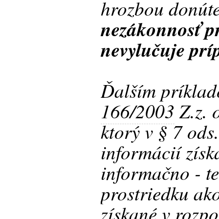
hrozbou donút
nezákonnosť pr
nevylučuje prí
Ďalším príklad
166/2003
Z.z. 
ktorý v § 7 ods
informácií zís
informačno - t
prostriedku ako
získané v rozp