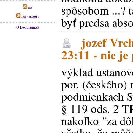
spôsobom ...? 
rss
rss - názory
byť predsa abs
O Lexforum.cz
jozef Vrch
23:11 - nie je
výklad ustano
por.
(českého) n
podmienkach S
§ 119 ods. 2 TR
nakoľko "za dô
všetko, čo môže