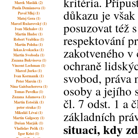
kritéria. Přípu
Marek Maslák (2)
Paula Demianova (1)
důkazu je však
Pavol Mlej (1)
Matej Gera (1)
posuzovat též 
Marcel Ružarovský (1)
Ivan Michalov (1)
Martin Hudec (1)
respektování p
Robert Vrablica (1)
Martin Poloha (1)
zakotveného v 
lukas.kvokacka (1)
Martin Svoboda (1)
Zuzana Bukvisova (1)
ochraně lidský
Vincent Lechman (1)
Marcel Jurko (1)
svobod, práva 
Ivan Kormaník (1)
Peter Marcin (1)
osoby a jejího
Nina Gaisbacherova (1)
Tomas Pavelka (1)
Zuzana Adamova (1)
čl. 7 odst. 1 a 
Martin Estočák (1)
peter straka (1)
základních prá
Mikuláš Lévai (1)
Martin Galgoczy (1)
Dušan Marják (1)
situaci, kdy z
Vladislav Pečík (1)
Igor Krist (1)