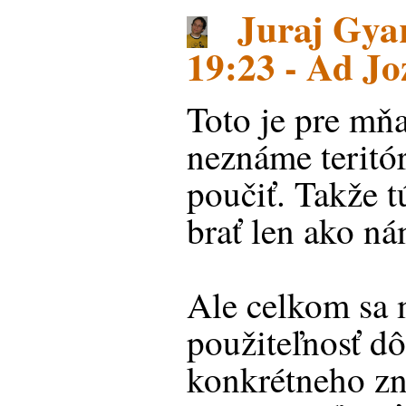
Juraj Gyar
19:23 - Ad Jo
Toto je pre mň
neznáme teritó
poučiť. Takže t
brať len ako ná
Ale celkom sa 
použiteľnosť d
konkrétneho zn