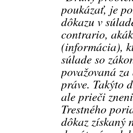
poukázať, je po
dôkazu v súlad
contrario, akák
(informácia), k
súlade so záko
považovaná za 
práve. Takýto 
ale prieči znen
Trestného pori
dôkaz získaný