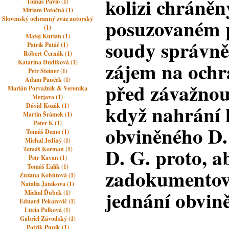
kolizi chráně
Tomáš Pavlo (1)
Miriam Potočná (1)
posuzovaném 
Slovenský ochranný zväz autorský
(1)
Matej Kurian (1)
soudy správně
Patrik Patáč (1)
Róbert Černák (1)
zájem na ochr
Katarína Dudíková (1)
Petr Steiner (1)
Adam Pauček (1)
před závažnou 
Marián Porvažník & Veronika
Merjava (1)
když nahrání 
Dávid Kozák (1)
Martin Šrámek (1)
Peter K (1)
obviněného D. 
Tomáš Demo (1)
Michal Jediný (1)
D. G. proto, ab
Tomáš Korman (1)
Petr Kavan (1)
Tomáš Ľalík (1)
zadokumentov
Zuzana Kohútová (1)
Natalia Janikova (1)
jednání obvin
Michal Ďubek (1)
Eduard Pekarovič (1)
Lucia Palková (1)
Gabriel Závodský (1)
Patrik Pupík (1)