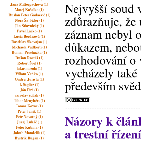
Nejvyšší soud v
Jana Mitterpachova (1)
Matej Košalko (1)
Ruslan Peter Gadaevič (1)
zdůrazňuje, že
Nora Šajbidor (1)
Ján Štiavnický (1)
záznam nebyl
Pavel Lacko (1)
Lucia Berdisová (1)
důkazem, neboť
Rastislav Skovajsa (1)
Michaela Vadkerti (1)
Roman Prochazka (1)
rozhodování o 
Dušan Rostáš (1)
Robert Šorl (1)
vycházely také 
lukasmozola (1)
Viliam Vaňko (1)
Ondrej Jurišta (1)
především svěd
I. Stiglitz (1)
Ján Pirč (1)
jaroslav čollák (1)
Tibor Menyhért (1)
Tomas Kovac (1)
Peter Janík (1)
Názory k člá
Petr Novotný (1)
Juraj Lukáč (1)
Peter Kubina (1)
a trestní řízení
Jakub Mandelík (1)
Bystrik Bugan (1)