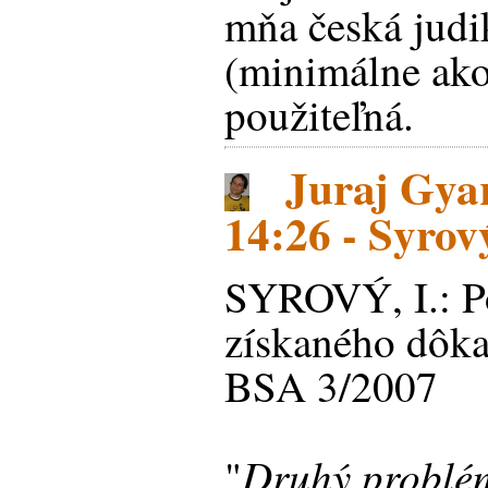
mňa česká judi
(minimálne ako
použiteľná.
Juraj Gyar
14:26 - Syrov
SYROVÝ, I.: P
získaného dôka
BSA 3/2007
Druhý problém
"