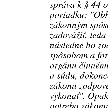
správa k § 44 o
poriadku: "Ob
zákonným spôs
zadovážiť, teda
následne ho z
spôsobom a for
orgánu činnému
a súdu, dokonc
zákonu zodpov
vykonať". Opak
potreba zákon