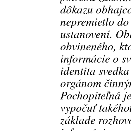
dôkazu obhajco
nepremietlo do
ustanovení. Ob
obvineného, kto
informácie o s
identita svedk
orgánom činným
Pochopiteľná j
vypočuť takého
základe rozhov