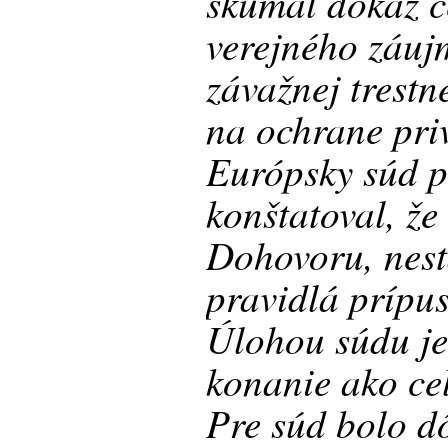
skúmal dôkaz c
verejného záuj
závažnej trestn
na ochrane priv
Európsky súd p
konštatoval, že 
Dohovoru, nest
pravidlá prípus
Úlohou súdu je 
konanie ako ce
Pre súd bolo dô