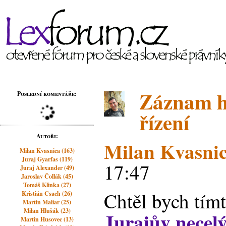
Záznam ho
Poslední komentáře:
řízení
Autoři:
Milan Kvasni
Milan Kvasnica (163)
Juraj Gyarfas (119)
17:47
Juraj Alexander (49)
Jaroslav Čollák (45)
Tomáš Klinka (27)
Chtěl bych tím
Kristián Csach (26)
Martin Maliar (25)
Milan Hlušák (23)
Jurajův necelý
Martin Husovec (13)