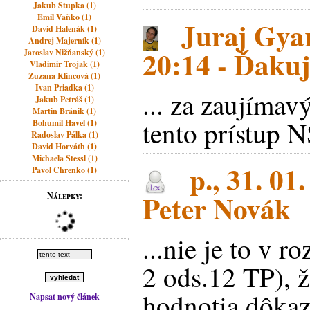
Jakub Stupka (1)
Emil Vaňko (1)
Juraj Gyar
David Halenák (1)
Andrej Majerník (1)
20:14 - Ďakuj
Jaroslav Nižňanský (1)
Vladimir Trojak (1)
Zuzana Klincová (1)
Ivan Priadka (1)
... za zaujímav
Jakub Petráš (1)
Martin Bránik (1)
tento prístup N
Bohumil Havel (1)
Radoslav Pálka (1)
David Horváth (1)
Michaela Stessl (1)
p., 31. 01
Pavol Chrenko (1)
Peter Novák
Nálepky:
...nie je to v r
2 ods.12 TP),
hodnotia dôka
Napsat nový článek