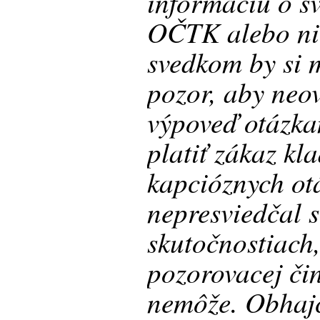
informáciu o sv
OČTK alebo nie
svedkom by si 
pozor, aby neov
výpoveď otázka
platiť zákaz kl
kapcióznych ot
nepresviedčal 
skutočnostiach,
pozorovacej čin
nemôže. Obhaj