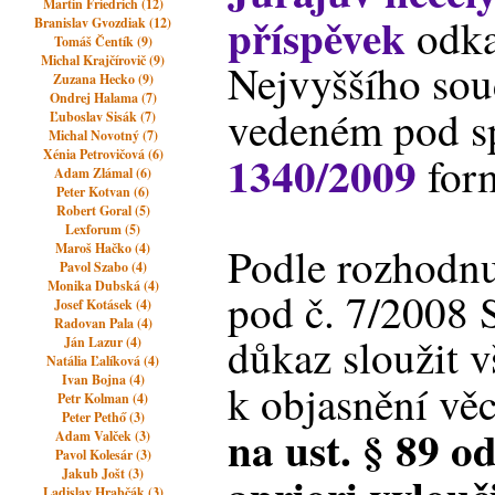
Martin Friedrich (12)
příspěvek
odka
Branislav Gvozdiak (12)
Tomáš Čentík (9)
Michal Krajčírovič (9)
Nejvyššího soud
Zuzana Hecko (9)
Ondrej Halama (7)
vedeném pod sp
Ľuboslav Sisák (7)
Michal Novotný (7)
1340/2009
Xénia Petrovičová (6)
form
Adam Zlámal (6)
Peter Kotvan (6)
Robert Goral (5)
Lexforum (5)
Podle rozhodnu
Maroš Hačko (4)
Pavol Szabo (4)
Monika Dubská (4)
pod č. 7/2008 S
Josef Kotásek (4)
Radovan Pala (4)
důkaz sloužit v
Ján Lazur (4)
Natália Ľalíková (4)
Ivan Bojna (4)
k objasnění vě
Petr Kolman (4)
Peter Pethő (3)
na ust. § 89 ods
Adam Valček (3)
Pavol Kolesár (3)
Jakub Jošt (3)
Ladislav Hrabčák (3)