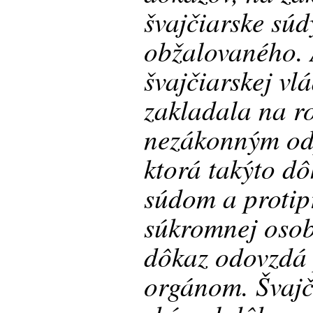
švajčiarske súd
obžalovaného.
švajčiarskej vlá
zakladala na ro
nezákonným od
ktorá takýto dô
súdom a proti
súkromnej osob
dôkaz odovzdá
orgánom. Švajč