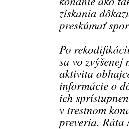
konanie ako ta
získania dôkaz
preskúmať spor
Po rekodifikáci
sa vo zvýšenej
aktivita obhajco
informácie o dô
ich sprístupn
v trestnom kon
preveria. Ráta