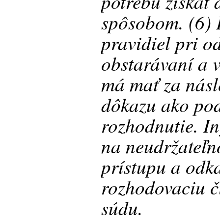
potrebu získať
spôsobom. (6) 
pravidiel pri o
obstarávaní a 
má mať za násl
dôkazu ako po
rozhodnutie. I
na neudržateľn
prístupu a odka
rozhodovaciu č
súdu.