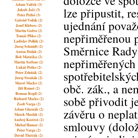
doložce ve spo
Adam Valček (3)
lze připustit, r
Jakub Jošt (3)
Peter Pethő (3)
Gabriel Volšík (2)
ujednání považo
Jozef Kleberc (2)
Martin Gedra (2)
nepřiměřenou 
Tomáš Plško (2)
Ladislav Pollák (2)
Směrnice Rady
Juraj Schmidt (2)
Anton Dulak (2)
Bob Matuška (2)
nepřiměřených
Martin Serfozo (2)
Lukáš Peško (2)
spotřebitelský
Peter Zeleňák (2)
Juraj Straňák (2)
Maroš Macko (2)
obč. zák., a n
Jiří Remeš (2)
Roman Kopil (2)
sobě přivodit j
Richard Macko (2)
Zsolt Varga (2)
závěru o neplat
Adam Glasnák (2)
Marek Maslák (2)
Andrej Kostroš (2)
smlouvy (dolož
Michal Hamar (2)
Peter Varga (2)
Dávid Tluščák (2)