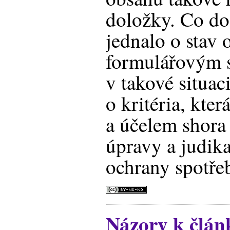
doložky. Co do
jednalo o stav
formulářovým 
v takové situac
o kritéria, kte
a účelem shora
úpravy a judik
ochrany spotřeb
Názory k člán