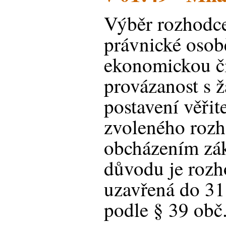
Výběr rozhodce
právnické osobě
ekonomickou či
provázanost s 
postavení věřit
zvoleného rozh
obcházením zák
důvodu je rozh
uzavřená do 31
podle § 39 obč.