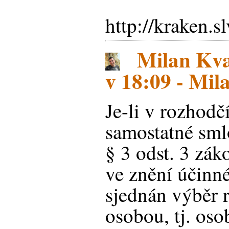
http://kraken
Milan Kva
v 18:09 - Mil
Je-li v rozhodč
samostatné sml
§ 3 odst. 3 zák
ve znění účinn
sjednán výběr r
osobou, tj. oso