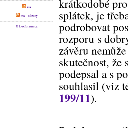
krátkodobé pro
rss
splátek, je tře
rss - názory
podrobovat pos
O Lexforum.cz
rozporu s dobr
závěru nemůže 
skutečnost, že 
podepsal a s 
souhlasil (viz t
199/11
).