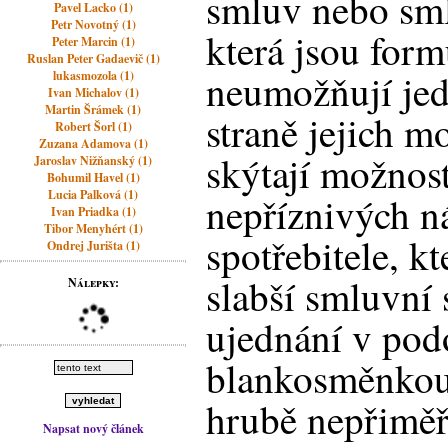
smluv nebo sm
Pavel Lacko (1)
Petr Novotný (1)
která jsou form
Peter Marcin (1)
Ruslan Peter Gadaevič (1)
neumožňují jed
lukasmozola (1)
Ivan Michalov (1)
Martin Šrámek (1)
straně jejich m
Robert Šorl (1)
Zuzana Adamova (1)
skýtají možnos
Jaroslav Nižňanský (1)
Bohumil Havel (1)
Lucia Palková (1)
nepříznivých n
Ivan Priadka (1)
Tibor Menyhért (1)
spotřebitele, k
Ondrej Jurišta (1)
slabší smluvní
Nálepky:
ujednání v podo
blankosměnkou
hrubě nepřiměř
Napsat nový článek