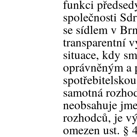
funkci předsed
společnosti Sdr
se sídlem v Brn
transparentní v
situace, kdy s
oprávněným a 
spotřebitelsko
samotná rozhod
neobsahuje jm
rozhodců, je v
omezen ust. § 4