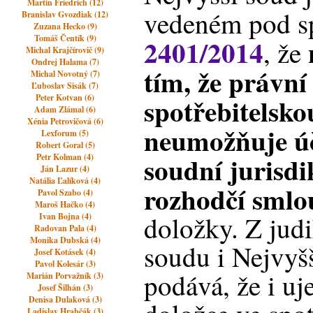
Martin Friedrich (12)
vedeném pod sp
Branislav Gvozdiak (12)
Zuzana Hecko (9)
Tomáš Čentík (9)
2401/2014
, že
Michal Krajčírovič (9)
Ondrej Halama (7)
tím, že právní
Michal Novotný (7)
Ľuboslav Sisák (7)
spotřebitelsk
Peter Kotvan (6)
Adam Zlámal (6)
Xénia Petrovičová (6)
neumožňuje úč
Lexforum (5)
Robert Goral (5)
soudní jurisd
Petr Kolman (4)
Ján Lazur (4)
Natália Ľalíková (4)
rozhodčí smlo
Pavol Szabo (4)
Maroš Hačko (4)
doložky. Z jud
Ivan Bojna (4)
Radovan Pala (4)
Monika Dubská (4)
soudu i Nejvyš
Josef Kotásek (4)
Pavol Kolesár (3)
podává, že i uj
Marián Porvažník (3)
Josef Šilhán (3)
Denisa Dulaková (3)
Ladislav Hrabčák (3)