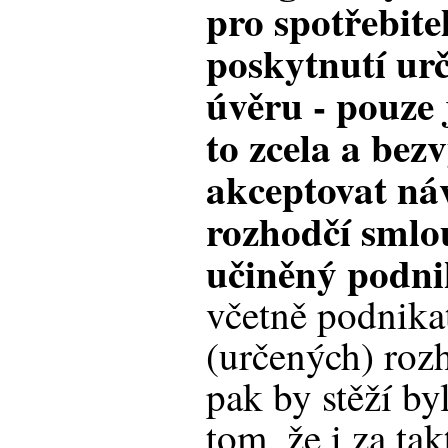
pro spotřebite
poskytnutí urč
úvěru - pouze 
to zcela a be
akceptovat ná
rozhodčí smlo
učiněný podni
včetně podnika
(určených) roz
pak by stěží b
tom, že i za ta