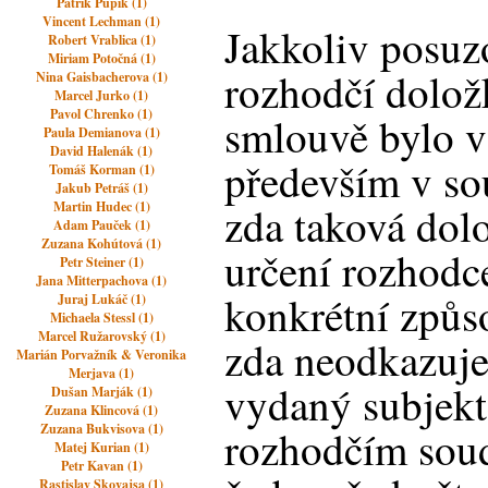
Patrik Pupík (1)
Vincent Lechman (1)
Jakkoliv posuzo
Robert Vrablica (1)
Miriam Potočná (1)
rozhodčí dolož
Nina Gaisbacherova (1)
Marcel Jurko (1)
Pavol Chrenko (1)
smlouvě bylo v
Paula Demianova (1)
David Halenák (1)
především v sou
Tomáš Korman (1)
Jakub Petráš (1)
Martin Hudec (1)
zda taková dol
Adam Pauček (1)
Zuzana Kohútová (1)
určení rozhodce
Petr Steiner (1)
Jana Mitterpachova (1)
konkrétní způso
Juraj Lukáč (1)
Michaela Stessl (1)
Marcel Ružarovský (1)
zda neodkazuje
Marián Porvažník & Veronika
Merjava (1)
vydaný subjekt
Dušan Marják (1)
Zuzana Klincová (1)
Zuzana Bukvisova (1)
rozhodčím sou
Matej Kurian (1)
Petr Kavan (1)
Rastislav Skovajsa (1)