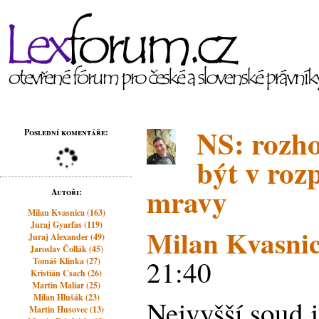
NS: rozh
Poslední komentáře:
být v roz
mravy
Autoři:
Milan Kvasnica (163)
Juraj Gyarfas (119)
Milan Kvasni
Juraj Alexander (49)
Jaroslav Čollák (45)
21:40
Tomáš Klinka (27)
Kristián Csach (26)
Martin Maliar (25)
Milan Hlušák (23)
Nejvyšší soud j
Martin Husovec (13)