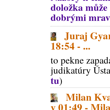
doložka může 
dobrými mrav
Juraj Gyar
18:54 - ...
to pekne zapad
judikatúry Úst
tu
)
Milan Kva
v 01:49 - Mil