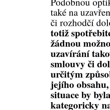
Podobnou optik
také na uzavře
či rozhodčí do
totiž spotřebi
žádnou možnos
uzavírání tako
smlouvy či dol
určitým způso
jejího obsahu,
situace by byl
kategoricky na