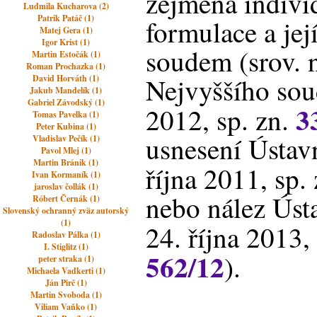
zejména individ
Ludmila Kucharova (2)
Patrik Patáč (1)
formulace a je
Matej Gera (1)
Igor Krist (1)
soudem (srov. 
Martin Estočák (1)
Roman Prochazka (1)
Nejvyššího sou
David Horváth (1)
Jakub Mandelík (1)
Gabriel Závodský (1)
3
2012, sp. zn.
Tomas Pavelka (1)
Peter Kubina (1)
usnesení Ústav
Vladislav Pečík (1)
Pavol Mlej (1)
Martin Bránik (1)
října 2011, sp.
Ivan Kormaník (1)
jaroslav čollák (1)
nebo nález Úst
Róbert Černák (1)
Slovenský ochranný zväz autorský
(1)
24. října 2013,
Radoslav Pálka (1)
I. Stiglitz (1)
562/12
).
peter straka (1)
Michaela Vadkerti (1)
Ján Pirč (1)
Martin Svoboda (1)
Viliam Vaňko (1)