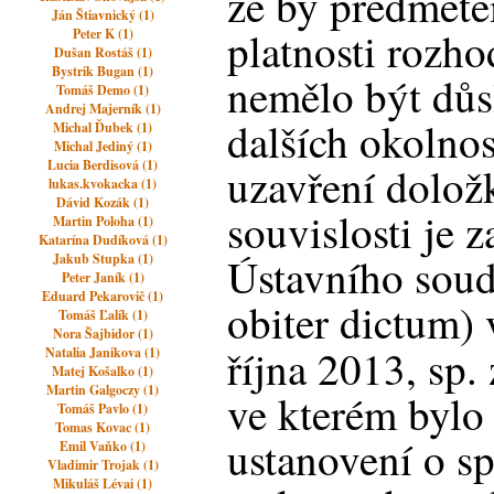
že by předmět
Ján Štiavnický (1)
platnosti rozh
Peter K (1)
Dušan Rostáš (1)
Bystrik Bugan (1)
nemělo být důs
Tomáš Demo (1)
Andrej Majerník (1)
dalších okolnos
Michal Ďubek (1)
Michal Jediný (1)
Lucia Berdisová (1)
uzavření dolož
lukas.kvokacka (1)
Dávid Kozák (1)
souvislosti je 
Martin Poloha (1)
Katarína Dudíková (1)
Ústavního soud
Jakub Stupka (1)
Peter Janík (1)
Eduard Pekarovič (1)
obiter dictum) 
Tomáš Ľalík (1)
Nora Šajbidor (1)
října 2013, sp.
Natalia Janikova (1)
Matej Košalko (1)
Martin Galgoczy (1)
ve kterém bylo
Tomáš Pavlo (1)
Tomas Kovac (1)
ustanovení o sp
Emil Vaňko (1)
Vladimir Trojak (1)
Mikuláš Lévai (1)