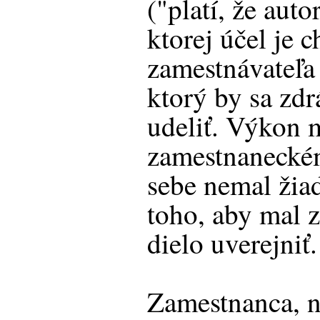
("platí, že auto
ktorej účel je c
zamestnávateľa
ktorý by sa zdr
udeliť. Výkon 
zamestnanecké
sebe nemal ži
toho, aby mal 
dielo uverejniť.
Zamestnanca, n