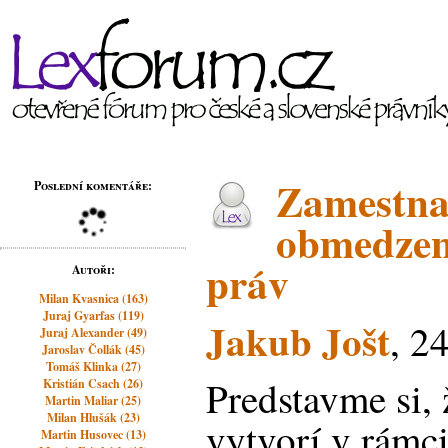
Zamestnan
Poslední komentáře:
obmedzen
práv
Autoři:
Milan Kvasnica (163)
Juraj Gyarfas (119)
Jakub Jošt
, 2
Juraj Alexander (49)
Jaroslav Čollák (45)
Tomáš Klinka (27)
Predstavme si,
Kristián Csach (26)
Martin Maliar (25)
Milan Hlušák (23)
vytvorí v rámc
Martin Husovec (13)