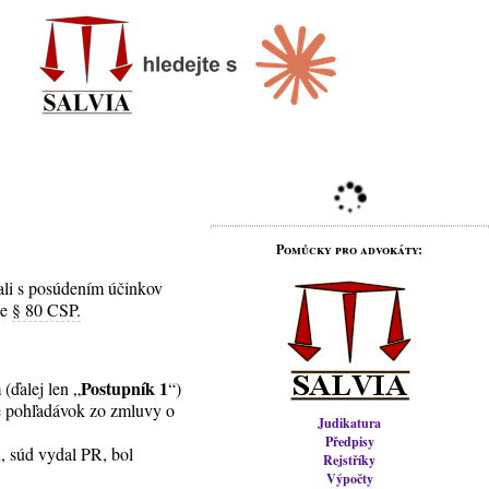
Pomůcky pro advokáty:
ali s posúdením účinkov
le
§ 80 CSP.
Postupník 1
(ďalej len „
“)
ie pohľadávok zo zmluvy o
Judikatura
Předpisy
, súd vydal PR, bol
Rejstříky
Výpočty