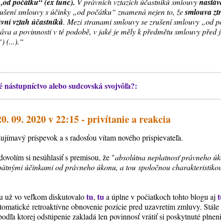
„od počátku“ (ex tunc).
V právních vztazích účastníků smlouvy
nastáv
ušení smlouvy s účinky „od počátku“ znamená nejen to, že
smlouva ztr
ávní vztah účastníků
. Mezi stranami smlouvy se zrušení smlouvy „od 
práva a povinnosti v té podobě, v jaké je měly k předmětu smlouvy před 
 (...).“
 nástupníctvo alebo sudcovská svojvôľa?:
0. 09. 2020 v 22:15 - privítanie a reakcia
jímavý príspevok a s radosťou vítam nového prispievateľa.
ovolím si nesúhlasiť s premisou, že "
absolútna neplatnosť právneho ú
pätnými účinkami od právneho úkonu, a tou spoločnou charakteristikou
tu
tu
tu už vo veľkom diskutovalo
,
a úplne v počiatkoch tohto blogu aj
tomatické retroaktívne obnovenie pozície pred uzavretím zmluvy. Stále
odľa ktorej odstúpenie zakladá len povinnosť vrátiť si poskytnuté plnen