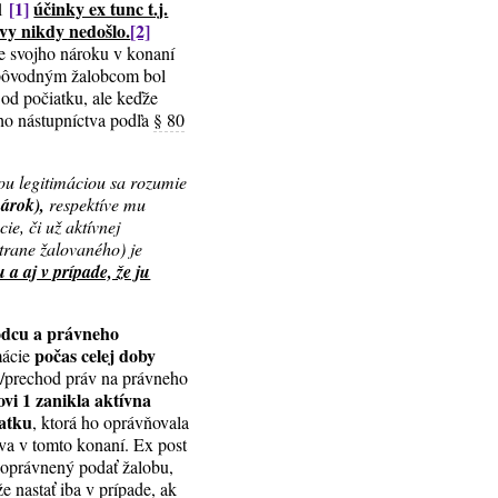
[1]
účinky ex tunc t.j.
 1
vy nikdy nedošlo.
[2]
e svojho nároku v konaní
y pôvodným žalobcom bol
od počiatku, ale keďže
ho nástupníctva podľa
§ 80
ou legitimáciou sa rozumie
nárok),
respektíve mu
ie, či už aktívnej
strane žalovaného) je
a aj v prípade, že ju
odcu a právneho
počas celej doby
mácie
od/prechod práv na právneho
vi 1 zanikla aktívna
iatku
, ktorá ho oprávňovala
áva v tomto konaní. Ex post
 oprávnený podať žalobu,
 nastať iba v prípade, ak