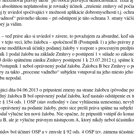
 absolútnou neplatnosťou je rovnaký účinok „zrušenie zmluvy od počia
aj ty uviedol spočívajúci v možnosti aplikácie dobromyseľnosti t.j. ochra
vadnosť“ právneho úkonu – pri odstúpení je táto ochrana 3. strany väčši
orý ja vidím.
a – veď práve ako si uviedol v závere, to považujem za absurdné, keď s
v tejto veci, lebo žalobca – spoločnosť B (Postupník 1) a jeho právny
aktívne modifikovali účinky podanej žaloby v rozpore s procesným predp
pník 1 podal žalobu na základe Zmluvy o postúpení 1 v súlade so zákon
3 došlo spätnému zániku Zmluvy postúpení 1 k 23.07.2012 t.j. spätne 
Postupník 1 nebol oprávnený podať žalobu. Žalobca B bez Zmluvy o p
 aby za takto „procesne vadného“ subjektu vstupoval na jeho miesto jeh
obu nepodal.
júci dňa 04.06.2013 o pripustení zmeny na strane žalobcu (pôvodne p
dný žalobca B bol oprávnený podať žalobu, keď nastalo odstúpenie ex tu
le
§ 154 ods. 1 OSP
(stav rozhodný v čase vyhlásenia uznesenia), nevy
oprávnený na podanie žaloby, preto síce prešli práva spätne na subjekt
dať výlučne len novú žalobu. Nie opačne, že pripustili vstúpiť do konan
cu B, ale je výlučne právnym nástupcom A, ktorý nikdy nebol účastník
 súdov bol účinný OSP a v zmysle
§ 92 ods. 4 OSP
tzv. zámena účastní