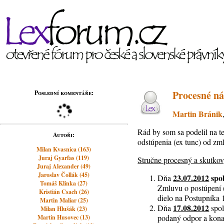
Procesné ná
Poslední komentáře:
Martin Bránik
Rád by som sa podelil na t
Autoři:
odstúpenia (ex tunc) od z
Milan Kvasnica (163)
Juraj Gyarfas (119)
Stručne procesný a skutkov
Juraj Alexander (49)
Jaroslav Čollák (45)
23.07.2012
spo
Dňa
Tomáš Klinka (27)
Zmluvu o postúpení (
Kristián Csach (26)
dielo na Postupníka 
Martin Maliar (25)
17.08.2012
Dňa
spo
Milan Hlušák (23)
podaný odpor a kona
Martin Husovec (13)