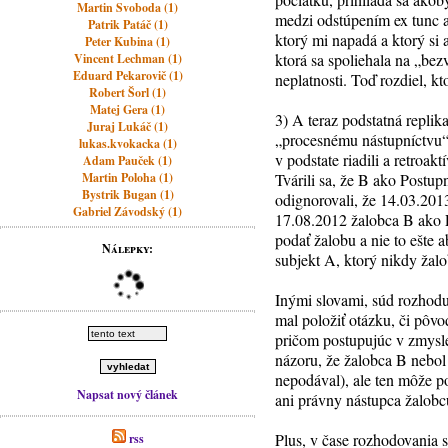
Martin Svoboda (1)
medzi odstúpením ex tunc a
Patrik Patáč (1)
ktorý mi napadá a ktorý si 
Peter Kubina (1)
ktorá sa spoliehala na „bez
Vincent Lechman (1)
Eduard Pekarovič (1)
neplatnosti. Toď rozdiel, kt
Robert Šorl (1)
Matej Gera (1)
3) A teraz podstatná replik
Juraj Lukáč (1)
„procesnému nástupníctvu“ 
lukas.kvokacka (1)
v podstate riadili a retro
Adam Pauček (1)
Martin Poloha (1)
Tvárili sa, že B ako Postu
Bystrik Bugan (1)
odignorovali, že 14.03.201
Gabriel Závodský (1)
17.08.2012 žalobca B ako 
podať žalobu a nie to ešte
Nálepky:
subjekt A, ktorý nikdy žal
Inými slovami, súd rozhodu
mal položiť otázku, či pôvo
pričom postupujúc v zmys
názoru, že žalobca B nebol 
nepodával), ale ten môže po
Napsat nový článek
ani právny nástupca žalob
Plus, v čase rozhodovania
rss