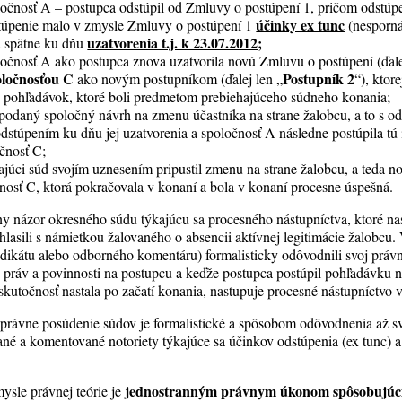
očnosť A – postupca odstúpil od Zmluvy o postúpení 1, pričom odstúpe
účinky ex tunc
stúpenie malo v zmysle Zmluvy o postúpení 1
(nesporná
uzatvorenia t.j. k 23.07.2012;
a spätne ku dňu
očnosť A ako postupca znova uzatvorila novú Zmluvu o postúpení (ďale
oločnosťou C
Postupník 2
ako novým postupníkom (ďalej len „
“), ktor
h pohľadávok, ktoré boli predmetom prebiehajúceho súdneho konania;
podaný spoločný návrh na zmenu účastníka na strane žalobcu, a to s 
odstúpením ku dňu jej uzatvorenia a spoločnosť A následne postúpila tú
čnosť C;
júci súd svojím uznesením pripustil zmenu na strane žalobcu, a teda n
nosť C, ktorá pokračovala v konaní a bola v konaní procesne úspešná.
ny názor okresného súdu týkajúcu sa procesného nástupníctva, ktoré na
lasili s námietkou žalovaného o absencii aktívnej legitimácie žalobcu.
dikátu alebo odborného komentáru) formalisticky odôvodnili svoj práv
práv a povinnosti na postupcu a keďže postupca postúpil pohľadávku n
 skutočnosť nastala po začatí konania, nastupuje procesné nástupníctvo
právne posúdenie súdov je formalistické a spôsobom odôvodnenia až s
ané a komentované notoriety týkajúce sa účinkov odstúpenia (ex tunc) 
jednostranným právnym úkonom spôsobujúci
sle právnej teórie je