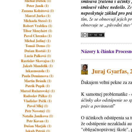
smlouva zrušena s účinky 
Michal Ďubek (1)
Peter Janík (1)
smlouvě vůbec nedošlo.
Zr
Zuzana Kohútová (1)
neposkytuje základ pro pr
Marcel Jurko (1)
tím, že se obnovují jejich 
Michaela Stessl (1)
obnovuje se „původní stav“)
Robert Vrablica (1)
Tibor Menyhért (1)
Pavol Chrenko (1)
Michal Jediný (1)
Tomáš Demo (1)
Názory k článku Procesné
Dušan Rostáš (1)
Lucia Palková (1)
Rastislav Skovajsa (1)
Jakub Mandelík (1)
Juraj Gyarfas, 2
lukasmozola (1)
Paula Demianova (1)
Martin Bránik (1)
Ďakujem veľmi pekne za zau
Patrik Pupík (1)
Marcel Ružarovský (1)
K samotnej problematike - d
Radoslav Pálka (1)
účinky ako odstúpenie so s
Vladislav Pečík (1)
práv a povinností
"
Pavol Mlej (1)
Petr Novotný (1)
Natalia Janikova (1)
O účinkoch odstúpenia sa 
Petr Kavan (1)
že odstúpenie nezakladá au
Dušan Marják (1)
"obligačnoprávnej škole", p
Jakub Petráš (1)