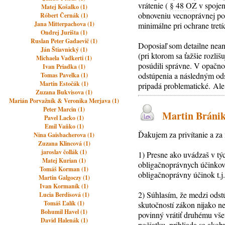
vrátenie (
§ 48 OZ
v spojen
Matej Košalko (1)
obnoveniu vecnoprávnej poz
Róbert Černák (1)
Jana Mitterpachova (1)
minimálne pri ochrane tret
Ondrej Jurišta (1)
Ruslan Peter Gadaevič (1)
Doposiaľ som detailne nean
Ján Štiavnický (1)
(pri ktorom sa ťažšie rozli
Michaela Vadkerti (1)
posúdili správne. V opačn
Ivan Priadka (1)
odstúpenia a následným ods
Tomas Pavelka (1)
Martin Estočák (1)
pripadá problematické. Ale
Zuzana Bukvisova (1)
Marián Porvažník & Veronika Merjava (1)
Peter Marcin (1)
Martin Bránik,
Pavel Lacko (1)
Emil Vaňko (1)
Ďakujem za privítanie a za 
Nina Gaisbacherova (1)
Zuzana Klincová (1)
jaroslav čollák (1)
1) Presne ako uvádzaš v týc
Matej Kurian (1)
obligačnoprávnych účinkov 
Tomáš Korman (1)
obligačnoprávny účinok t.
Martin Galgoczy (1)
Ivan Kormaník (1)
2) Súhlasím, že medzi odst
Lucia Berdisová (1)
Tomáš Ľalík (1)
skutočností zákon nijako n
Bohumil Havel (1)
povinný vrátiť druhému všet
David Halenák (1)
počiatku, prihliada sa ako