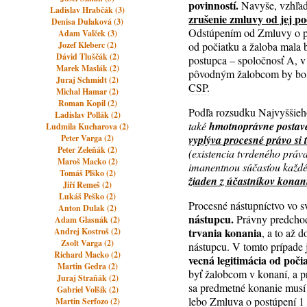
povinností.
Navyše, vzhľad
Ladislav Hrabčák (3)
zrušenie zmluvy od jej po
Denisa Dulaková (3)
Odstúpením od Zmluvy o po
Adam Valček (3)
Jozef Kleberc (2)
od počiatku a žaloba mala 
Dávid Tluščák (2)
postupca – spoločnosť A, v
Marek Maslák (2)
pôvodným žalobcom by bol 
Juraj Schmidt (2)
CSP.
Michal Hamar (2)
Roman Kopil (2)
Podľa rozsudku Najvyššieh
Ladislav Pollák (2)
také
hmotnoprávne postaven
Ludmila Kucharova (2)
Peter Varga (2)
vyplýva procesné právo si
Peter Zeleňák (2)
(existencia tvrdeného práva
Maroš Macko (2)
imanentnou súčasťou každ
Tomáš Plško (2)
žiaden z účastníkov kona
Jiří Remeš (2)
Lukáš Peško (2)
Procesné nástupníctvo vo sv
Anton Dulak (2)
nástupcu.
Právny predchodc
Adam Glasnák (2)
trvania konania
Andrej Kostroš (2)
, a to až 
Zsolt Varga (2)
nástupcu. V tomto prípade 
Richard Macko (2)
vecná legitimácia od poči
Martin Gedra (2)
byť žalobcom v konaní, a p
Juraj Straňák (2)
sa predmetné konanie musí
Gabriel Volšík (2)
lebo Zmluva o postúpení 1 
Martin Serfozo (2)