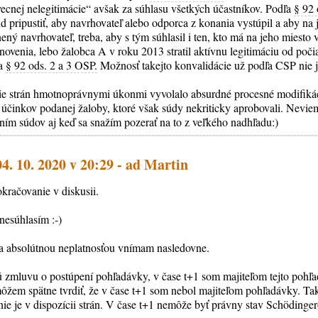
vecnej nelegitimácie“ avšak za súhlasu všetkých účastníkov. Podľa
§ 92
 pripustiť, aby navrhovateľ alebo odporca z konania vystúpil a aby na 
ný navrhovateľ, treba, aby s tým súhlasil i ten, kto má na jeho miesto 
novenia, lebo žalobca A v roku 2013 stratil aktívnu legitimáciu od poči
ľa
§ 92 ods. 2 a 3 OSP.
Možnosť takejto konvalidácie už podľa CSP nie 
ie strán hmotnoprávnymi úkonmi vyvolalo absurdné procesné modifikác
účinkov podanej žaloby, ktoré však súdy nekriticky aprobovali. Nevie
ním súdov aj keď sa snažím pozerať na to z veľkého nadhľadu:)
04. 10. 2020 v 20:29 - ad Martin
račovanie v diskusii.
nesúhlasím :-)
a absolútnou neplatnosťou vnímam nasledovne.
ú zmluvu o postúpení pohľadávky, v čase t+1 som majiteľom tejto pohľ
ôžem spätne tvrdiť, že v čase t+1 som nebol majiteľom pohľadávky. Ta
ie je v dispozícii strán. V čase t+1 nemôže byť právny stav Schöding