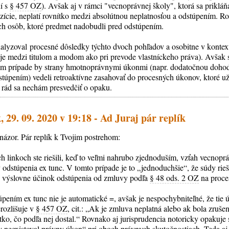
í s
§ 457 OZ
). Avšak aj v rámci "vecnoprávnej školy", ktorá sa prikl
ície, neplatí rovnítko medzi absolútnou neplatnosťou a odstúpením. Ro
ích osôb, ktoré predmet nadobudli pred odstúpením.
alyzoval procesné dôsledky týchto dvoch pohľadov a osobitne v konte
šuje medzi titulom a modom ako pri prevode vlastníckeho práva). Avšak 
om prípade by strany hmotnoprávnymi úkonmi (napr. dodatočnou dohod
túpením) vedeli retroaktívne zasahovať do procesných úkonov, ktoré už
 rád sa nechám presvedčiť o opaku.
 29. 09. 2020 v 19:18 - Ad Juraj pár replík
názor. Pár replík k Tvojim postrehom:
h linkoch ste riešili, keď to veľmi nahrubo zjednoduším, vzťah vecnopr
odstúpenia ex tunc. V tomto prípade je to „jednoduchšie“, že súdy rieš
j. výslovne účinok odstúpenia od zmluvy podľa
§ 48 ods. 2 OZ
na proce
úpením ex tunc nie je automatické =, avšak je nespochybniteľné, že tie
erozlišuje v
§ 457 OZ
, cit.: „Ak je zmluva neplatná alebo ak bola zruše
ko, čo podľa nej dostal.“ Rovnako aj jurisprudencia notoricky opakuje 
by neexistoval právny úkon“ pri oboch právnych skutočnostiach. Teda a