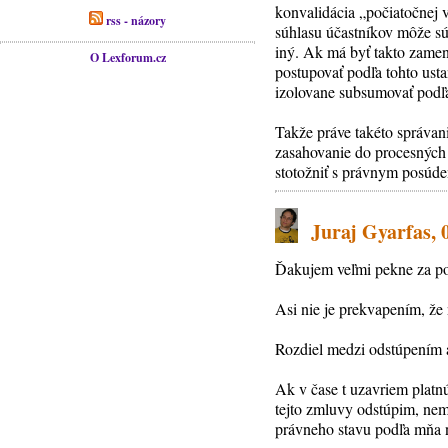
konvalidácia „počiatočnej 
rss - názory
súhlasu účastníkov môže súd
iný. Ak má byť takto zamene
O Lexforum.cz
postupovať podľa tohto usta
izolovane subsumovať pod
Takže práve takéto správan
zasahovanie do procesných 
stotožniť s právnym posúde
Juraj Gyarfas, 
Ďakujem veľmi pekne za pok
Asi nie je prekvapením, že 
Rozdiel medzi odstúpením 
Ak v čase t uzavriem platn
tejto zmluvy odstúpim, nem
právneho stavu podľa mňa n