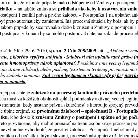
om na to, že v tomto prípade malo odstúpenie od Zmluvy o postúpení
čiatku
sa prihliada ako keby k uzatvoreniu zmlu
– na takúto zmluvu
stúpení 1 zanikli práva prvého žalobcu – Postupníka 1 na uplatňovani
byť preto automaticky zamietnutá. Iná procesná situácia by bola, ak b
 takom prípade by síce rovnako došlo k zrušeniu Zmluvy o postúpení 1 
postupca, v konaní by sa mohlo postupovať ďalej na základe procesné
sp. zn. 2 Cdo 205/2009
o súdu SR z 29. 6. 2010,
, cit.:
„Aktívnou vecn
ie, z ktorého vyplýva subjektu - žalobcovi ním uplatňované právo (
 tento hmotnoprávny nárok uplatňovať
. Preskúmavanie vecnej legitimác
 na strane žalobcu), alebo pasívnej (existencia tvrdenej povinnosti na 
ého súdneho konania.
Súd vecnú legitimáciu skúma vždy aj bez návrhu 
nia nenamieta
.“
založené na procesnej kontinuite právneho predch
ojej podstate je
a musí za každých okolností spĺňať podmienky aktívnej vecnej legiti
do momentu, kedy nastane právna skutočnosť, s ktorou je spojený prev
prvotnému žalobcovi – spoločnosti B - Postupníko
je úplne zrejmé, že
atku
k zrušeniu Zmluvy o postúpení 1 spätne od jej poč
, lebo došlo
reto je vylúčené, aby mohol prenášať na tretiu osobu svoje procesné pr
 nevyhnutne vyhodnotiť, že prvotný žalobca – Postupník 1 nebol nikdy
zanikla od počiatku. Inými slovami, procesné nástupníctvo žalobcu môže