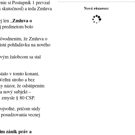
nie si Postupník 1 prevzal
 skutočnosť) a teda Zmluva
Nové předpisy:
Zmluva o
j len „
ej predmetom bolo
odôvodnením, že Zmluva o
 istú pohľadávku na nového
ovým žalobcom sa stal
stalo v tomto konaní,
 Veľmi stroho a bez
ny názor, že odstúpením
a nový subjekt –
 v zmysle
§ 80 CSP.
vojvoľné, pričom súdy
a posudzovania vecnej
m zánik práv a