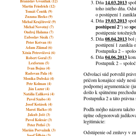
Branislav Gvozdiak (12)
14.03.2013
Dňa
spol
Martin Friedrich (12)
toho istého dňa. Od
Tomáš Čentík (9)
o postúpení 1 zanikl
Zuzana Hecko (9)
19.03.2013
Dňa
spol
Michal Krajčírovič (9)
postúpení 2
sp
“) so
Michal Novotný (7)
Ondrej Halama (7)
postúpenie totožnýc
Ľuboslav Sisák (7)
08.04.2013
Dňa
bol 
Peter Kotvan (6)
postúpení 1 zanikla 
Adam Zlámal (6)
Postupníka 2 – spolo
Xénia Petrovičová (6)
04.06.2013
Dňa
kona
Robert Goral (5)
Postupník 2 – spoloč
Lexforum (5)
Ivan Bojna (4)
Radovan Pala (4)
Odvolací súd potvrdil práv
Monika Dubská (4)
pričom konajúce súdy nesúh
Petr Kolman (4)
podpornej argumentácie (ju
Ján Lazur (4)
došlo k spätnému prechodu 
Natália Ľalíková (4)
Postupníka 2 a táto právna
Pavol Szabo (4)
Josef Kotásek (4)
Podľa môjho názoru takéto 
Maroš Hačko (4)
Jakub Jošt (3)
úplne odignorovali judikov
Pavol Kolesár (3)
legitimácie:
Peter Pethő (3)
Marián Porvažník (3)
Odstúpenie od zmluvy v zmy
Josef Šilhán (3)