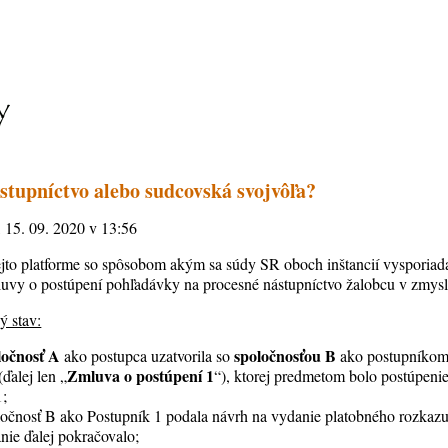
stupníctvo alebo sudcovská svojvôľa?
, 15. 09. 2020 v 13:56
ejto platforme so spôsobom akým sa súdy SR oboch inštancií vysporiad
mluvy o postúpení pohľadávky na procesné nástupníctvo žalobcu v zmys
ý stav:
ločnosť A
spoločnosťou B
ako postupca uzatvorila so
ako postupníkom 
Zmluva o postúpení 1
ďalej len „
“), ktorej predmetom bolo postúpen
1;
ločnosť B ako Postupník 1 podala návrh na vydanie platobného rozkazu
nie ďalej pokračovalo;