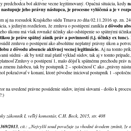
n
y predchodca bol aktívne vecne legitimovaný. Opačná situácia, kedy
 nastupuje jeho právny nástupca, je procesne vylúčená a je v rozp
jem aj na rozsudok Krajského súdu Trnava zo dňa 02.11.2016 sp. zn. 2
z dôvodu abs
uácia, s jediným rozdielom, že zmluva o postúpení zanikla
neho úkonu má však rovnaké účinky ako odstúpenie so spätnými účink
ikou je práve spätný zánik práv a povinností (t.j. účinky ex tunc).
súdil zmluvu o postúpení ako absolútne neplatný právny úkon a potvr
lobu z dôvodu absencie aktívnej vecnej legitimácie.
Aj na tomto prík
anú súdmi - ak by totiž mal platiť výklad súdov, tak aj v tomto prípade
platnosť Zmluvy o postúpení 1, malo dôjsť k spätnému prechodu práv 
a zmenu žalobcu, tak by postupník 2 – spoločnosť C ako „právny nást
ol pokračovať v konaní, ktoré pôvodne inicioval postupník 1 –spoločn
or na uvedené právne posúdenie súdov, inými slovami - došlo k proce
?:)
sky zákonník I, veľký komentár, C.H. Beck, 2015, str. 408
3369/2013
, cit.:
„Nejvyšší soud považuje za vhodné úvodem zmínit, že 