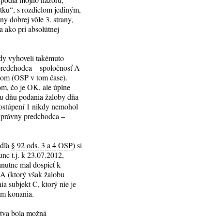
tku“, s rozdielom jediným,
ny dobrej vôle 3. strany,
a ako pri absolútnej
údy vyhoveli takémuto
 predchodca – spoločnosť A
isom (OSP v tom čase).
om, čo je OK, ale úplne
ku dňu podania žaloby dňa
ostúpení 1 nikdy nemohol
o právny predchodca –
odľa
§ 92 ods. 3 a 4 OSP
) si
nc t.j. k 23.07.2012,
hnutne mal dospieť k
 A (ktorý však žalobu
ia subjekt C, ktorý nie je
om konania.
ctva bola možná