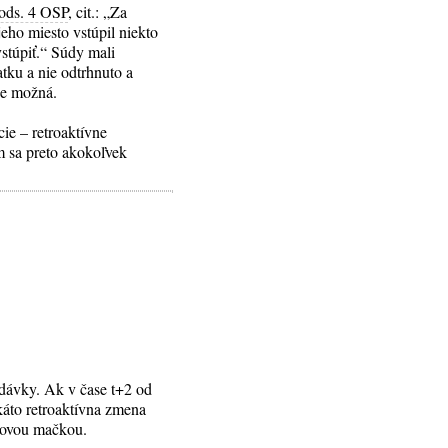
 ods. 4 OSP
, cit.: „Za
jeho miesto vstúpil niekto
vstúpiť.“ Súdy mali
atku a nie odtrhnuto a
je možná.
ie – retroaktívne
m sa preto akokoľvek
adávky. Ak v čase t+2 od
káto retroaktívna zmena
erovou mačkou.