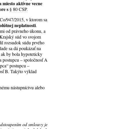
a miesto aktívne vecne
ore s
§ 80 CSP.
4Co/947/2015, v ktorom sa
olútnej neplatnosti
.
ami od právneho úkonu, a
Krajský súd vo svojom
dil rozsudok súdu prvého
lade sa dá poukázať na
, ak by bola hypoteticky
na postupcu – spoločnosť A
upca“ postupcu –
osť B. Takýto výklad
snému nástupníctvu alebo
odstoupením od smlouvy je