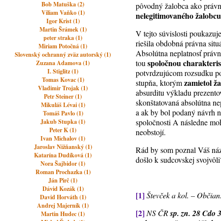
Bob Matuška (2)
pôvodný žalobca ako právn
Viliam Vaňko (1)
nelegitimovaného žalobcu
Igor Krist (1)
Martin Šrámek (1)
V tejto súvislosti poukazu
peter straka (1)
riešila obdobná právna sit
Miriam Potočná (1)
Absolútna neplatnosť práv
Slovenský ochranný zväz autorský (1)
spoločnou charakterist
tou
Zuzana Adamova (1)
I. Stiglitz (1)
potvrdzujúcom rozsudku po
Tomas Kovac (1)
zamietol ža
stupňa, ktorým
Vladimir Trojak (1)
absurditu výkladu prezentov
Petr Steiner (1)
skonštatovaná absolútna ne
Mikuláš Lévai (1)
a ak by bol podaný návrh n
Tomáš Pavlo (1)
spoločnosti A následne moh
Jakub Stupka (1)
Peter K (1)
neobstojí.
Ivan Michalov (1)
Jaroslav Nižňanský (1)
Rád by som poznal Váš náz
Katarína Dudíková (1)
došlo k sudcovskej svojvôli
Nora Šajbidor (1)
Roman Prochazka (1)
Ján Pirč (1)
Dávid Kozák (1)
[1]
Števček a kol. – Občian
David Horváth (1)
Andrej Majerník (1)
[2]
NS ČR
sp. zn. 28 Cdo 
Martin Hudec (1)