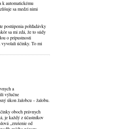
áňa k automatickému
zlišuje sa medzi nimi
xte postúpenia pohľadávky
skôr sa mi zdá, že to súdy
ou o prípustnosti
 vyvolali účinky. To mi
ávnych a
ili výlučne
sný úkon žalobcu – žalobu.
 účinky oboch právnych
ná, je každý z účastníkov
slová „zrušenie od
j podľa môjho názoru,