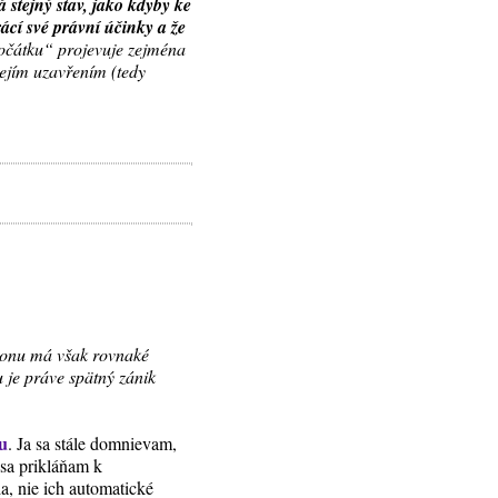
á stejný stav, jako kdyby ke
ácí své právní účinky a že
počátku“ projevuje zejména
jejím uzavřením (tedy
konu má však rovnaké
 je práve spätný zánik
tu
. Ja sa stále domnievam,
 sa prikláňam k
ia, nie ich automatické