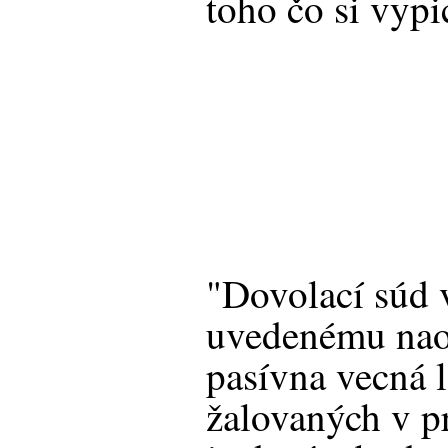
toho čo si vypi
"Dovolací súd 
uvedenému naop
pasívna vecná 
žalovaných v 