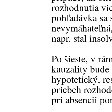
rozhodnutia vi
pohľadávka sa s
nevymáhateľná,
napr. stal inso
Po šieste, v rá
kauzality bude
hypotetický, re
priebeh rozho
pri absencii po