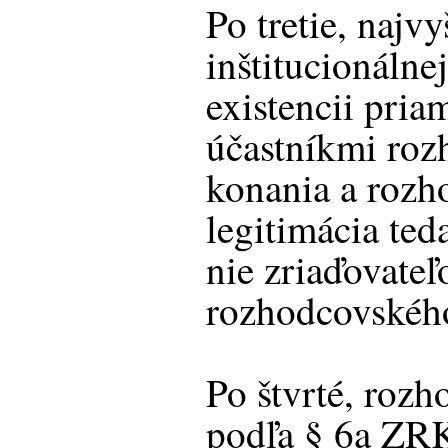
Po tretie, najvy
inštitucionálnej
existencii pri
účastníkmi ro
konania a rozh
legitimácia te
nie zriaďovateľ
rozhodcovskéh
Po štvrté, rozh
podľa § 6a ZRK