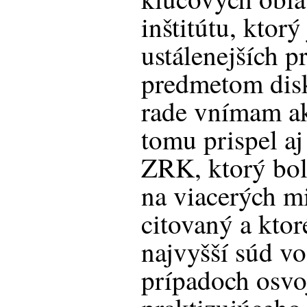
inštitútu, ktor
ustálenejších 
predmetom dis
rade vnímam ak
tomu prispel a
ZRK, ktorý bo
na viacerých m
citovaný a ktor
najvyšší súd vo
prípadoch osvoj