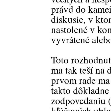
právd do kameň
diskusie, v kto
nastolené v ko
vyvrátené aleb
Toto rozhodnut
ma tak teší na
prvom rade ma t
takto dôkladne 
zodpovedaniu (
kľúčových oblas