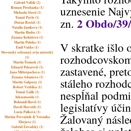
Gabriel Volšík (2)
uznesenie Najv
Roman Prochazka (1)
Michaela Stessl (1)
Tomáš Pavlo (1)
2 Obdo/39
zn.
Dušan Rostáš (1)
Natalia Janikova (1)
Martin Hudec (1)
Zuzana Kohútová (1)
Martin Poloha (1)
V skratke išlo 
Emil Vaňko (1)
Slovenský ochranný zväz autorský
rozhodcovskom 
(1)
Martin Šrámek (1)
zastavené, pret
Eduard Pekarovič (1)
Jana Mitterpachova (1)
Zuzana Adamova (1)
stáleho rozhod
Martin Galgoczy (1)
Robert Vrablica (1)
nespĺňal podm
Tomáš Ľalík (1)
lukasmozola (1)
Bohumil Havel (1)
legislatívy úči
David Horváth (1)
Lucia Palková (1)
Žalovaný násle
Marián Porvažník & Veronika
Merjava (1)
Gabriel Závodský (1)