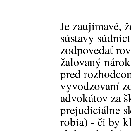
Je zaujímavé, 
sústavy súdnict
zodpovedať rov
žalovaný nárok
pred rozhodcom
vyvodzovaní z
advokátov za š
prejudiciálne s
robia) - či by k