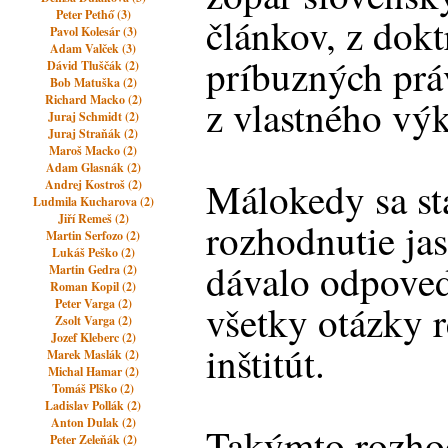
Peter Pethő (3)
článkov, z dokt
Pavol Kolesár (3)
Adam Valček (3)
príbuzných prá
Dávid Tluščák (2)
Bob Matuška (2)
Richard Macko (2)
z vlastného vý
Juraj Schmidt (2)
Juraj Straňák (2)
Maroš Macko (2)
Adam Glasnák (2)
Málokedy sa st
Andrej Kostroš (2)
Ludmila Kucharova (2)
Jiří Remeš (2)
rozhodnutie j
Martin Serfozo (2)
Lukáš Peško (2)
dávalo odpoved
Martin Gedra (2)
Roman Kopil (2)
Peter Varga (2)
všetky otázky r
Zsolt Varga (2)
Jozef Kleberc (2)
inštitút.
Marek Maslák (2)
Michal Hamar (2)
Tomáš Plško (2)
Ladislav Pollák (2)
Anton Dulak (2)
Takýmto rozho
Peter Zeleňák (2)