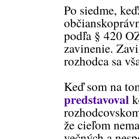
Po siedme, keď
občianskopráv
podľa
§ 420 O
zavinenie. Zav
rozhodca sa vš
Keď som na to
predstavoval
k
rozhodcovskom 
že cieľom nema
večných a nesp