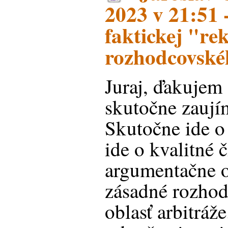
2023 v 21:51 
faktickej "re
rozhodcovské
Juraj, ďakujem
skutočne zaují
Skutočne ide o
ide o kvalitné č
argumentačne o
zásadné rozho
oblasť arbitráž