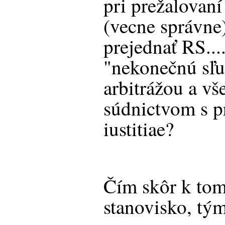
pri prežalovaní
(vecne správne
prejednať RS...
"nekonečnú sľ
arbitrážou a v
súdnictvom s p
iustitiae?
Čím skôr k to
stanovisko, tým