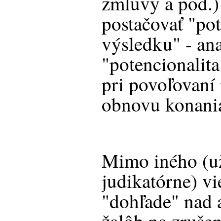
zmluvy a pod.)
postačovať "po
výsledku" - ana
"potencionalit
pri povoľovaní 
obnovu konani
Mimo iného (už 
judikatórne) vi
"dohľade" nad 