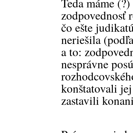
Teda máme (?) 
zodpovednosť r
čo ešte judika
neriešila (podľ
a to: zodpoved
nesprávne pos
rozhodcovskéh
konštatovali je
zastavili konani