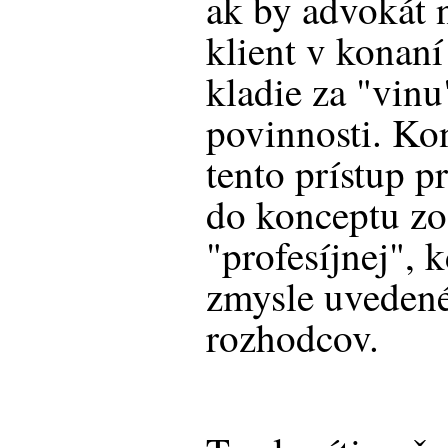
ak by advokát 
klient v konan
kladie za "vinu
povinnosti. Ko
tento prístup 
do konceptu z
"profesíjnej", 
zmysle uvedené
rozhodcov.