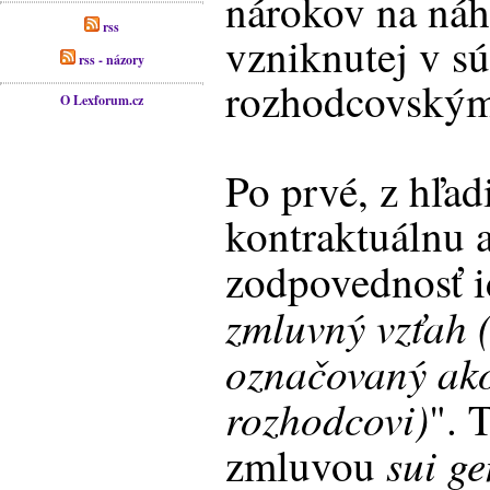
nárokov na ná
rss
vzniknutej v sú
rss - názory
rozhodcovským
O Lexforum.cz
Po prvé, z hľad
kontraktuálnu a
zodpovednosť i
zmluvný vzťah (
označovaný ak
rozhodcovi)
". 
sui ge
zmluvou