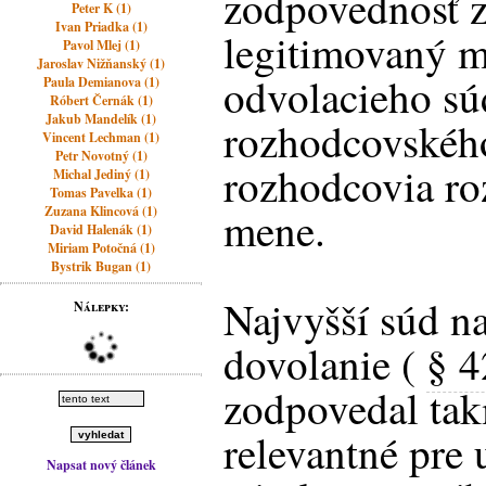
zodpovednosť z
Peter K (1)
Ivan Priadka (1)
legitimovaný m
Pavol Mlej (1)
Jaroslav Nižňanský (1)
odvolacieho sú
Paula Demianova (1)
Róbert Černák (1)
Jakub Mandelík (1)
rozhodcovskéh
Vincent Lechman (1)
Petr Novotný (1)
rozhodcovia ro
Michal Jediný (1)
Tomas Pavelka (1)
Zuzana Klincová (1)
mene.
David Halenák (1)
Miriam Potočná (1)
Bystrik Bugan (1)
Najvyšší súd n
Nálepky:
dovolanie (
§ 
zodpovedal tak
relevantné pre 
Napsat nový článek