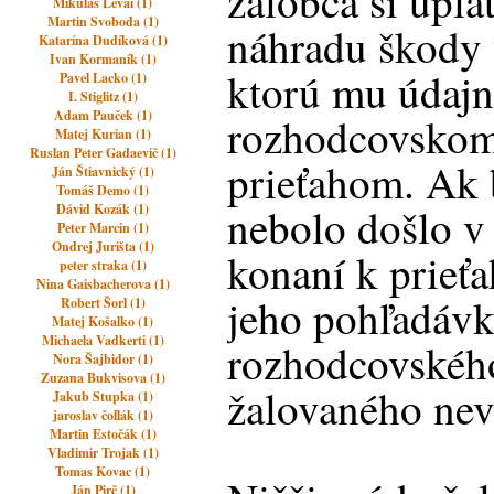
žalobca si upla
Mikuláš Lévai (1)
Martin Svoboda (1)
náhradu škody
Katarína Dudíková (1)
Ivan Kormaník (1)
ktorú mu údajn
Pavel Lacko (1)
I. Stiglitz (1)
Adam Pauček (1)
rozhodcovskom
Matej Kurian (1)
Ruslan Peter Gadaevič (1)
prieťahom. Ak 
Ján Štiavnický (1)
Tomáš Demo (1)
nebolo došlo 
Dávid Kozák (1)
Peter Marcin (1)
Ondrej Jurišta (1)
konaní k prieť
peter straka (1)
Nina Gaisbacherova (1)
jeho pohľadávka
Robert Šorl (1)
Matej Košalko (1)
Michaela Vadkerti (1)
rozhodcovského
Nora Šajbidor (1)
Zuzana Bukvisova (1)
žalovaného ne
Jakub Stupka (1)
jaroslav čollák (1)
Martin Estočák (1)
Vladimir Trojak (1)
Tomas Kovac (1)
Ján Pirč (1)