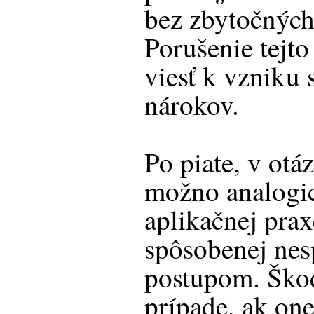
bez zbytočných
Porušenie tejt
viesť k vzniku
nárokov.
Po piate, v ot
možno analogic
aplikačnej pra
spôsobenej ne
postupom. Škod
prípade, ak on