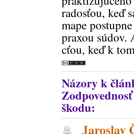
praktizujúceho
radosťou, keď s
mape postupne 
praxou súdov. 
cťou, keď k tom
Názory k člán
Zodpovednosť 
škodu:
Jaroslav Č