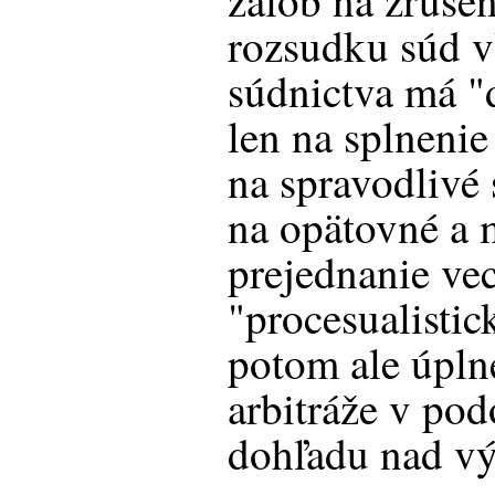
žalôb na zruše
rozsudku súd v
súdnictva má "
len na splneni
na spravodlivé
na opätovné a 
prejednanie vec
"procesualisti
potom ale úpln
arbitráže v po
dohľadu nad vý