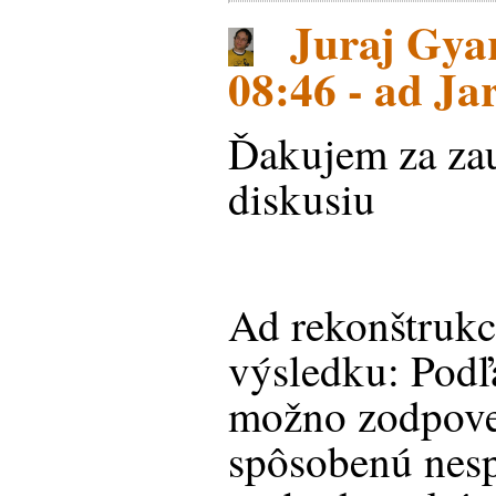
Juraj Gyar
08:46 - ad Ja
Ďakujem za za
diskusiu
Ad rekonštrukc
výsledku: Podľ
možno zodpove
spôsobenú nes