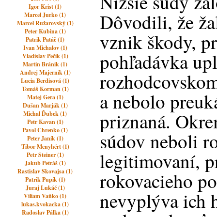
Nižšie súdy žal
Igor Krist (1)
Dôvodili, že ž
Marcel Jurko (1)
Marcel Ružarovský (1)
Peter Kubina (1)
vznik škody, pr
Patrik Patáč (1)
Ivan Michalov (1)
pohľadávka upl
Vladislav Pečík (1)
Martin Bránik (1)
Andrej Majerník (1)
rozhodcovskom
Lucia Berdisová (1)
Tomáš Korman (1)
a nebolo preuk
Matej Gera (1)
Dušan Marják (1)
priznaná. Okre
Michal Ďubek (1)
Petr Kavan (1)
Pavol Chrenko (1)
súdov neboli r
Peter Janík (1)
Tibor Menyhért (1)
legitimovaní, 
Petr Steiner (1)
Jakub Petráš (1)
Rastislav Skovajsa (1)
rokovacieho po
Patrik Pupík (1)
Juraj Lukáč (1)
nevyplýva ich
Viliam Vaňko (1)
lukas.kvokacka (1)
Radoslav Pálka (1)