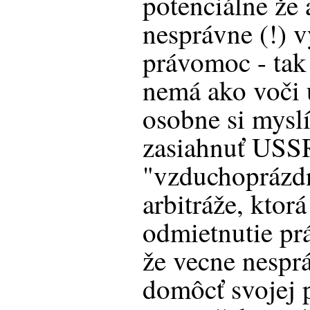
potenciálne že 
nesprávne (!) 
právomoc - tak 
nemá ako voči 
osobne si mysl
zasiahnuť USSR
"vzduchoprázdn
arbitráže, ktor
odmietnutie p
že vecne nespr
domôcť svojej 