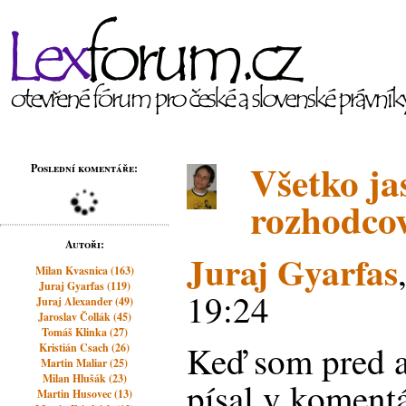
Všetko ja
Poslední komentáře:
rozhodco
Autoři:
Juraj Gyarfas
Milan Kvasnica (163)
Juraj Gyarfas (119)
19:24
Juraj Alexander (49)
Jaroslav Čollák (45)
Tomáš Klinka (27)
Keď som pred a
Kristián Csach (26)
Martin Maliar (25)
Milan Hlušák (23)
písal v koment
Martin Husovec (13)