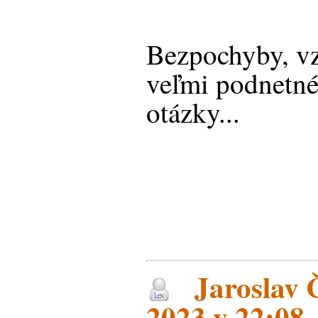
Bezpochyby, v
veľmi podnetné
otázky...
Jaroslav Č
2023 v 22:08 -