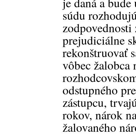
je daná a bude 
súdu rozhoduju
zodpovednosti 
prejudiciálne s
rekonštruovať 
vôbec žalobca
rozhodcovskom 
odstupného pr
zástupcu, trvaj
rokov, nárok n
žalovaného nár