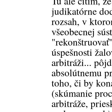
Tu ale cítim, ž
judikatórne do
rozsah, v ktor
všeobecnej sús
"rekonštruovať"
úspešnosti žal
arbitráži... pôj
absolútnemu p
toho, či by kon
(skúmanie pro
arbitráže, prie