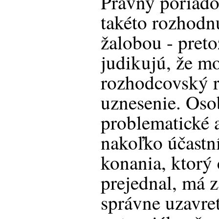
Právny poriad
takéto rozhodn
žalobou - pret
judikujú, že m
rozhodcovský r
uznesenie. Oso
problematické a
nakoľko účastn
konania, ktorý
prejednal, má z
správne uzavre